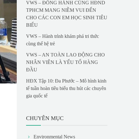
VWS – ĐỒNG HÀNH CÙNG HĐND
TPHCM MANG NIỀM VUI ĐẾN
CHO CÁC CON EM HỌC SINH TIÊU
BIỂU
VWS – Hành trình khám phá tri thức
cùng thế hệ trẻ
VWS – AN TOÀN LAO ĐỘNG CHO
NHÂN VIÊN LÀ YẾU TỐ HÀNG
ĐẦU
HĐX Tập 10: Đa Phước – Mô hình kinh
tế tuần hoàn tiêu biểu thu hút các chuyên
gia quốc tế
CHUYÊN MỤC
Environmental News