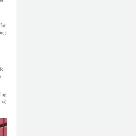
 tâm
ông
ác
u
húng
y về