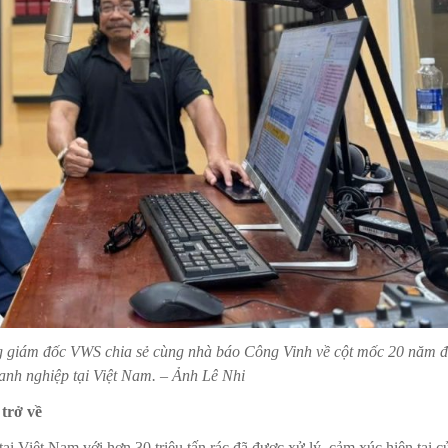
giám đốc VWS chia sẻ cùng nhà báo Công Vinh về cột mốc 20 năm 
anh nghiệp tại Việt Nam. – Ảnh Lê Nhi
trở về
 Việt Nam với hơn 30 triệu tấn rác đã được xử lý, cảm xúc hiện tại c