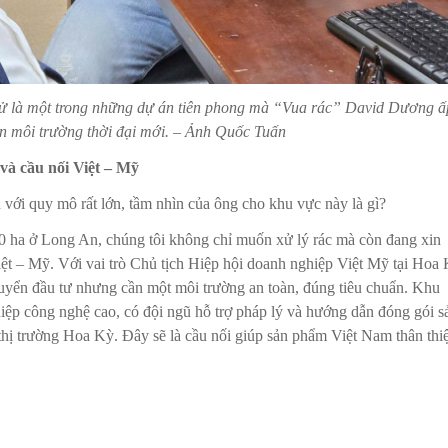
n tử là một trong những dự án tiên phong mà “Vua rác” David Dương ấ
oán môi trường thời đại mới. – Ảnh Quốc Tuấn
à cầu nối Việt – Mỹ
với quy mô rất lớn, tầm nhìn của ông cho khu vực này là gì?
 ha ở Long An, chúng tôi không chỉ muốn xử lý rác mà còn đang xin
ệt – Mỹ. Với vai trò Chủ tịch Hiệp hội doanh nghiệp Việt Mỹ tại Hoa 
uyển đầu tư nhưng cần một môi trường an toàn, đúng tiêu chuẩn. Khu
hiệp công nghệ cao, có đội ngũ hỗ trợ pháp lý và hướng dẫn đóng gói s
thị trường Hoa Kỳ. Đây sẽ là cầu nối giúp sản phẩm Việt Nam thân thi