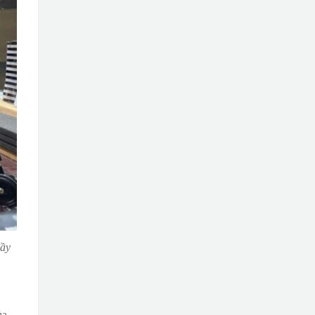
đầy
ủa