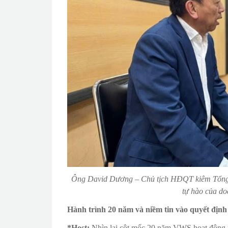
Ông David Dương – Chủ tịch HĐQT kiêm Tổng 
tự hào của do
Hành trình 20 năm và niềm tin vào quyết định 
*Host:
Nhìn lại cột mốc 20 năm VWS hoạt động tại