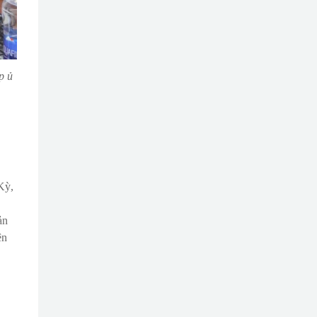
p ủ
Kỳ,
ản
ện