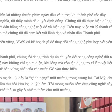
Nhìn lại những thước phim ngày đầu về nước, khi thành phố rác đầy
nghĩa, tôi thấy mình đã quyết định đúng. Chúng tôi đã thực hiện đúng
 dân bằng công nghệ triệt để và hiện đại. Đến nay, việc xử lý thành c
ệm mà chúng tôi đã cam kết với lãnh đạo và nhân dân Thành phố.
bền vững, VWS có kế hoạch gì để thay đổi công nghệ phù hợp với yêu
hành phố, chúng tôi đang trình dự án chuyển đổi sang công nghệ đốt r
 này không chỉ tạo ra điện, khí lỏng mà còn tận dụng tro xỉ làm vật liệ
ệ bền vững nhất của các nước G8 vào thực hiện.
, bo mạch…), đây là “gánh nặng” môi trường trong tương lai. Tại Mỹ, c
ế nhằm thu hồi kim loại quý hiếm. Tôi mong muốn sớm đưa công nghệ nà
 chế thô sơ gây ô nhiễm thêm cho môi trường.