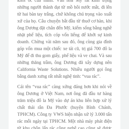
khối óc của mình. Văn hóa Mỹ rất kính trọng
những người thành đạt từ mồ hôi nước mắt, đi lên
từ hai bàn tay trắng, chứ không chú trọng vào xuất
xứ của họ. Câu chuyện bắt đầu từ thuở cơ hàn, khi
ông Dương đặt chân đến Mỹ, kiếm sống bằng nghề
nhặt phế liệu, tích cóp vốn liếng để khởi sự kinh
doanh. Chừng vài năm sau đó, ông cùng gia đình
góp vốn mua một chiếc xe tải cũ, trị giá 700 đô la
Mỹ để đi thu gom giấy, phế liệu và ve chai. Và sau
những thăng trầm, ông Dương đã xây dựng nên
California Waste Solutions. Nhiều người gọi ông
bằng danh xưng rất nhất nghệ tinh: “vua rác”.
Cái tên “vua rác” càng xứng đáng hơn khi nói về
ông Dương ở Việt Nam, nơi ông đã đầu tư hàng
trăm triệu đô la Mỹ vào dự án khu liên hợp xử lý
chất thải rắn Đa Phước (huyện Bình Chánh,
TPHCM). Công ty VWS hiện nhận xử lý 3.000 tấn
rác mỗi ngày tại TPHCM. Một nhà máy phát điện
từ khu chôn lấp rác công nghệ cao cũng sẽ được