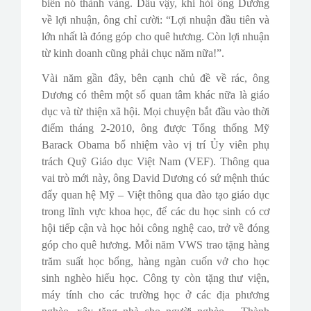
biến nó thành vàng. Dẫu vậy, khi hỏi ông Dương
về lợi nhuận, ông chỉ cười: “Lợi nhuận đầu tiên và
lớn nhất là đóng góp cho quê hương. Còn lợi nhuận
từ kinh doanh cũng phải chục năm nữa!”.
Vài năm gần đây, bên cạnh chủ đề về rác, ông
Dương có thêm một số quan tâm khác nữa là giáo
dục và từ thiện xã hội. Mọi chuyện bắt đầu vào thời
điểm tháng 2-2010, ông được Tổng thống Mỹ
Barack Obama bổ nhiệm vào vị trí Ủy viên phụ
trách Quỹ Giáo dục Việt Nam (VEF). Thông qua
vai trò mới này, ông David Dương có sứ mệnh thúc
đẩy quan hệ Mỹ – Việt thông qua đào tạo giáo dục
trong lĩnh vực khoa học, để các du học sinh có cơ
hội tiếp cận và học hỏi công nghệ cao, trở về đóng
góp cho quê hương. Mỗi năm VWS trao tặng hàng
trăm suất học bổng, hàng ngàn cuốn vở cho học
sinh nghèo hiếu học. Công ty còn tặng thư viện,
máy tính cho các trường học ở các địa phương