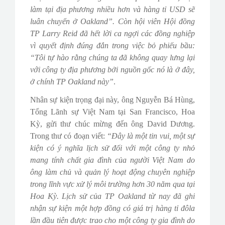
làm tại địa phương nhiều hơn và hàng tỉ USD sẽ
luân chuyển ở Oakland”. Còn hội viên Hội đồng
TP Larry Reid đã hết lời ca ngợi các đồng nghiệp
vì quyết định đúng đắn trong việc bỏ phiếu bầu:
“Tôi tự hào rằng chúng ta đã không quay lưng lại
với công ty địa phương bởi nguồn gốc nó là ở đây,
ở chính TP Oakland này”
.
Nhân sự kiện trọng đại này, ông Nguyễn Bá Hùng,
Tổng Lãnh sự Việt Nam tại San Francisco, Hoa
Kỳ, gửi thư chúc mừng đến ông David Dương.
Trong thư có đoạn viết:
“Đây là một tin vui, một sự
kiện có ý nghĩa lịch sử đối với một công ty nhỏ
mang tính chất gia đình của người Việt Nam do
ông làm chủ và quản lý hoạt động chuyên nghiệp
trong lĩnh vực xử lý môi trường hơn 30 năm qua tại
Hoa Kỳ. Lịch sử của TP Oakland từ nay đã ghi
nhận sự kiện một hợp đồng có giá trị hàng tỉ đôla
lần đầu tiên được trao cho một công ty gia đình do