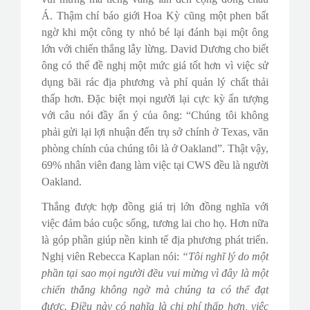
Á. Thậm chí báo giới Hoa Kỳ cũng một phen bất
ngờ khi một công ty nhỏ bé lại đánh bại một ông
lớn với chiến thắng lẫy lừng. David Dương cho biết
ông có thể đề nghị một mức giá tốt hơn vì việc sử
dụng bãi rác địa phương và phí quản lý chất thải
thấp hơn. Đặc biệt mọi người lại cực kỳ ấn tượng
với câu nói đầy ẩn ý của ông: “Chúng tôi không
phải gửi lại lợi nhuận đến trụ sở chính ở Texas, văn
phòng chính của chúng tôi là ở Oakland”. Thật vậy,
69% nhân viên đang làm việc tại CWS đều là người
Oakland.
Thắng được hợp đồng giá trị lớn đồng nghĩa với
việc đảm bảo cuộc sống, tương lai cho họ. Hơn nữa
là góp phần giúp nền kinh tế địa phương phát triển.
Nghị viên Rebecca Kaplan nói:
“Tôi nghĩ lý do một
phần tại sao mọi người đều vui mừng vì đây là một
chiến thắng không ngờ mà chúng ta có thể đạt
được. Điều này có nghĩa là chi phí thấp hơn, việc