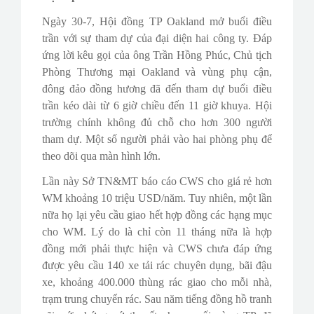
Ngày 30-7, Hội đồng TP Oakland mở buổi điều
trần với sự tham dự của đại diện hai công ty. Đáp
ứng lời kêu gọi của ông Trần Hồng Phúc, Chủ tịch
Phòng Thương mại Oakland và vùng phụ cận,
đông đảo đồng hương đã đến tham dự buổi điều
trần kéo dài từ 6 giờ chiều đến 11 giờ khuya. Hội
trường chính không đủ chỗ cho hơn 300 người
tham dự. Một số người phải vào hai phòng phụ để
theo dõi qua màn hình lớn.
Lần này Sở TN&MT báo cáo CWS cho giá rẻ hơn
WM khoảng 10 triệu USD/năm. Tuy nhiên, một lần
nữa họ lại yêu cầu giao hết hợp đồng các hạng mục
cho WM. Lý do là chỉ còn 11 tháng nữa là hợp
đồng mới phải thực hiện và CWS chưa đáp ứng
được yêu cầu 140 xe tải rác chuyên dụng, bãi đậu
xe, khoảng 400.000 thùng rác giao cho mỗi nhà,
trạm trung chuyển rác. Sau năm tiếng đồng hồ tranh