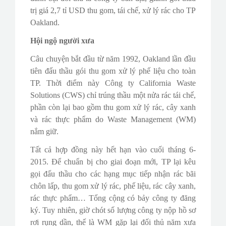
trị giá 2,7 tỉ USD thu gom, tái chế, xử lý rác cho TP
Oakland.
Hội ngộ người xưa
Câu chuyện bắt đầu từ năm 1992, Oakland lần đầu
tiên đấu thầu gói thu gom xử lý phế liệu cho toàn
TP. Thời điểm này Công ty California Waste
Solutions (CWS) chỉ trúng thầu một nửa rác tái chế,
phần còn lại bao gồm thu gom xử lý rác, cây xanh
và rác thực phẩm do Waste Management (WM)
nắm giữ.
Tất cả hợp đồng này hết hạn vào cuối tháng 6-
2015. Để chuẩn bị cho giai đoạn mới, TP lại kêu
gọi đấu thầu cho các hạng mục tiếp nhận rác bãi
chôn lấp, thu gom xử lý rác, phế liệu, rác cây xanh,
rác thực phẩm… Tổng cộng có bảy công ty đăng
ký. Tuy nhiên, giờ chót số lượng công ty nộp hồ sơ
rơi rụng dần, thế là WM gặp lại đối thủ năm xưa