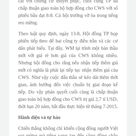
cãi với chứng cứ thuyết phục, cuối cùng TP đã
chấp thuận giao toàn bộ hợp đồng cho CWS với số
phiếu bầu đạt 8-8. Cả hội trường vỡ òa trong tiếng
reo mừng.
Theo luật quy định, ngày 13-8, Hội đồng TP họp
phiên tiếp theo để hai công ty điều trần và các cư
dân phát biểu. Tại đây, WM lại trình một bản thầu
mới với giá rẻ hơn giá của CWS không nhiều.
Nhưng hội đồng cho rằng nếu nhận tiếp thêm giá
mới có nghĩa là phải lại tiếp tục nhận thêm giá của
CWS. Như vậy cuộc đấu thầu sẽ kéo dài thêm thời
gian, ảnh hưởng đến việc chuẩn bị giai đoạn kế
tiếp. Do vậy phán quyết cuối cùng là chấp thuận
giao toàn bộ hợp đồng cho CWS trị giá 2,7 tỉ USD,
thời hạn 20 năm, bắt đầu thực hiện từ tháng 7-2015.
Hãnh diện và tự hào
Chiến thắng không chỉ khiến cộng đồng người Việt
vui mừng mà tiếng vang lan đến cộng đồng châu