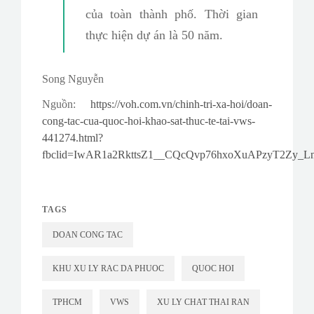
của toàn thành phố. Thời gian
thực hiện dự án là 50 năm.
Song Nguyễn
Nguồn:
https://voh.com.vn/chinh-tri-xa-hoi/doan-
cong-tac-cua-quoc-hoi-khao-sat-thuc-te-tai-vws-
441274.html?
fbclid=IwAR1a2RkttsZ1__CQcQvp76hxoXuAPzyT2Zy_
TAGS
DOAN CONG TAC
KHU XU LY RAC DA PHUOC
QUOC HOI
TPHCM
VWS
XU LY CHAT THAI RAN