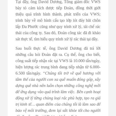
Tại đây, ông David Dương, Tổng giám đốc VWS
bày tỏ cảm kích được tiếp Đoàn, đồng thời giới
thiệu quá trình hình thành, phát triển của VWS;
trình bày về mô hình cấu tạo lớp lót đáy bãi chôn
lấp Đa Phước cũng như quy trình xử lý, tái chế rác
thải của công ty. Sau đó, Đoàn công tác đã đi khảo
sát thực tế, tìm hiểu quy trình xử lý rác thải tại đây.
Sau buổi thực tế, ông David Dương đã trả lời
những câu hỏi Đoàn đặt ra. Cụ thể, ông cho biết,
công suất tiếp nhận rác tại VWS là 10.000 tấn/ngày,
hiện lượng rác trung bình đang tiếp nhận từ 6.000-
6.500 tấn/ngày.
“Chúng tôi trở về quê hương với
tâm thế của người con xa quê muốn đóng góp, xây
dựng quê nhà nên luôn chọn những công nghệ mới
để ứng dụng vào quá trình làm việc. Bên cạnh hoạt
động xử lý từng chủng loại rác phù hợp, tạo ra giá
trị kinh tế… quan điểm của chúng tôi là làm sao để
bảo vệ môi trường, đem lại sức khỏe tốt cho người