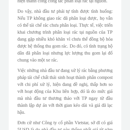
hiện thành công công tác phân loại rác tại nguồn.
Do vậy, nhà đầu tư phải tự tính được tình huống:
Nếu TP không giao rác đã phân loại được, họ vẫn
có thể tái chế rác chưa phân loại. Thực tế, việc triển
khai chương trình phân loại rác tại nguồn của TP
đang gặp nhiều khó khăn vì chưa thể đồng bộ hóa
được hệ thống thu gom rác. Do đó, có tình trạng hộ
dân đã phân loại nhưng lực lượng thu gom lại đổ
chung vào một xe rác.
Việc những nhà đầu tư đang xử lý rác bằng phương
pháp tái chế chất thải sinh hoạt thành phân compost
với chi phí xử lý, hiện đang đề nghị, thấp hơn so
với hoạt động của Khu liên hợp, đó là do mức giá
mà nhà đầu tư thương thảo với TP ngay từ đầu
thành lập dự án với thời gian kéo dài và giá đã lạc
hậu.
Đơn cử như Công ty cổ phần Vietstar, sở dĩ có giá
5USD là do nhà đầu tư này thống nhất giá từ năm