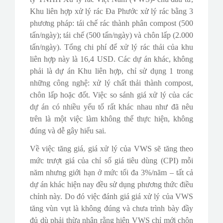
Khu liên hợp xử lý rác Đa Phước xử lý rác bằng 3
phương pháp: tái chế rác thành phân compost (500
tấn/ngày); tái chế (500 tấn/ngày) và chôn lấp (2.000
tấn/ngày). Tổng chi phí để xử lý rác thải của khu
liên hợp này là 16,4 USD. Các dự án khác, không
phải là dự án Khu liên hợp, chỉ sử dụng 1 trong
những công nghệ: xử lý chất thải thành compost,
chôn lấp hoặc đốt. Việc so sánh giá xử lý của các
dự án có nhiều yếu tố rất khác nhau như đã nêu
trên là một việc làm không thể thực hiện, không
đúng và dễ gây hiểu sai.
Về việc tăng giá, giá xử lý của VWS sẽ tăng theo
mức trượt giá của chỉ số giá tiêu dùng (CPI) mỗi
năm nhưng giới hạn ở mức tối đa 3%/năm – tất cả
dự án khác hiện nay đều sử dụng phương thức điều
chỉnh này. Do đó việc đánh giá giá xử lý của VWS
tăng vùn vụt là không đúng và chưa trình bày đầy
đủ dù phải thừa nhận rằng hiện VWS chỉ mới chôn