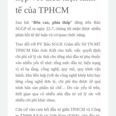
CONTACT
tế của TPHCM
SURVEY
Sau bài “
Bên cao, phía thấp
” đăng trên Báo
SGGP số ra ngày 22-7, chúng tôi nhận được nhiều
phản hồi từ dư luận và cơ quan chức năng.
Trao đổi với PV Báo SGGP, Giám đốc Sở TN-MT
TPHCM Đào Anh Kiệt cho biết, việc quyết định
chi phí xử lý rác thải cho từng nhà đầu tư phụ thuộc
vào nhiều yếu tố như: tổng mức đầu tư, hiện trạng
vị trí hạ tầng, công nghệ, quy mô, quy trình vận
hành, khu liên hợp (với đa công nghệ khép kín) hay
từng công nghệ đơn lẻ, chi phí thu được từ quá
trình bán sản phẩm tái chế… Do các yếu tố trên,
thời gian qua có nhiều nhà đầu tư xử lý rác với
nhiều chi phí khác nhau.
Căn cứ vào cam kết đầu tư giữa TPHCM và Công
ty TNHH Xử lý rác Việt Nam (VWS)- chủ đầu tư,