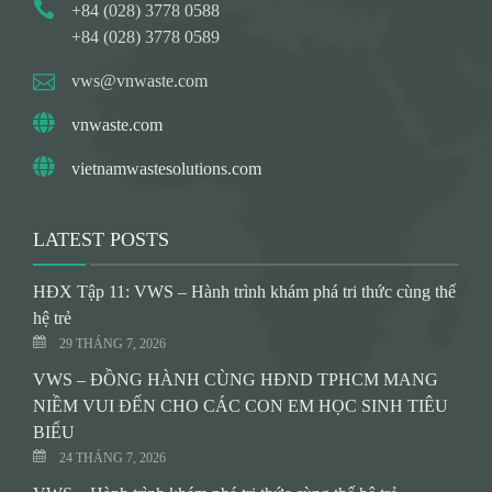
+84 (028) 3778 0588
+84 (028) 3778 0589
vws@vnwaste.com
vnwaste.com
vietnamwastesolutions.com
LATEST POSTS
HĐX Tập 11: VWS – Hành trình khám phá tri thức cùng thế
hệ trẻ
29 THÁNG 7, 2026
VWS – ĐỒNG HÀNH CÙNG HĐND TPHCM MANG
NIỀM VUI ĐẾN CHO CÁC CON EM HỌC SINH TIÊU
BIỂU
24 THÁNG 7, 2026