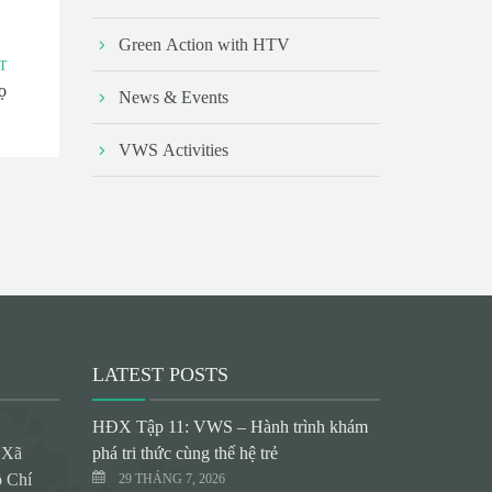
Green Action with HTV
T
ọ
News & Events
VWS Activities
LATEST POSTS
HĐX Tập 11: VWS – Hành trình khám
 Xã
phá tri thức cùng thế hệ trẻ
 Chí
29 THÁNG 7, 2026