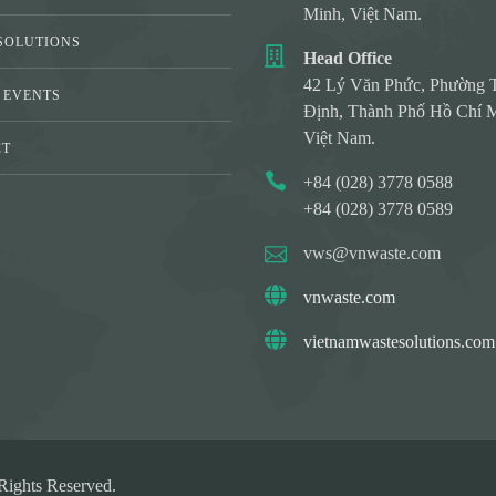
Minh, Việt Nam.
SOLUTIONS
Head Office
42 Lý Văn Phức, Phường 
 EVENTS
Định, Thành Phố Hồ Chí M
Việt Nam.
CT
+84 (028) 3778 0588
Y
+84 (028) 3778 0589
vws@vnwaste.com
vnwaste.com
vietnamwastesolutions.com
ights Reserved.