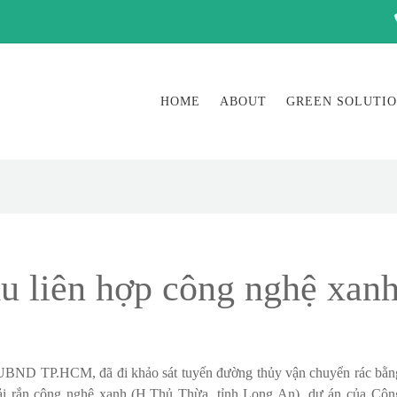
HOME
ABOUT
GREEN SOLUTI
u liên hợp công nghệ xan
 UBND TP.HCM, đã đi khảo sát tuyến đường thủy vận chuyển rác bằn
ải rắn công nghệ xanh (H.Thủ Thừa, tỉnh Long An), dự án của Côn