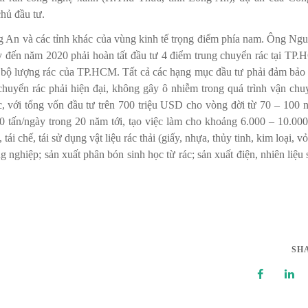
hủ đầu tư.
g An và các tỉnh khác của vùng kinh tế trọng điểm phía nam. Ông Ng
ay đến năm 2020 phải hoàn tất đầu tư 4 điểm trung chuyển rác tại TP
n bộ lượng rác của TP.HCM. Tất cả các hạng mục đầu tư phải đảm bảo 
chuyển rác phải hiện đại, không gây ô nhiễm trong quá trình vận chu
 với tổng vốn đầu tư trên 700 triệu USD cho vòng đời từ 70 – 100 
0 tấn/ngày trong 20 năm tới, tạo việc làm cho khoảng 6.000 – 10.000
ái chế, tái sử dụng vật liệu rác thải (giấy, nhựa, thủy tinh, kim loại, vỏ
ng nghiệp; sản xuất phân bón sinh học từ rác; sản xuất điện, nhiên liệu 
SH