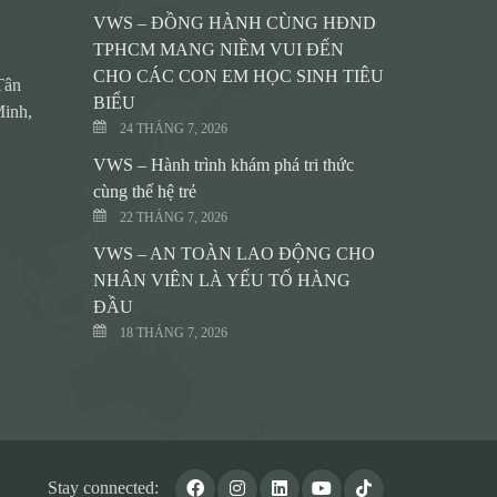
VWS – ĐỒNG HÀNH CÙNG HĐND
TPHCM MANG NIỀM VUI ĐẾN
CHO CÁC CON EM HỌC SINH TIÊU
Tân
BIỂU
inh,
24 THÁNG 7, 2026
VWS – Hành trình khám phá tri thức
cùng thế hệ trẻ
22 THÁNG 7, 2026
VWS – AN TOÀN LAO ĐỘNG CHO
NHÂN VIÊN LÀ YẾU TỐ HÀNG
ĐẦU
18 THÁNG 7, 2026
Stay connected: