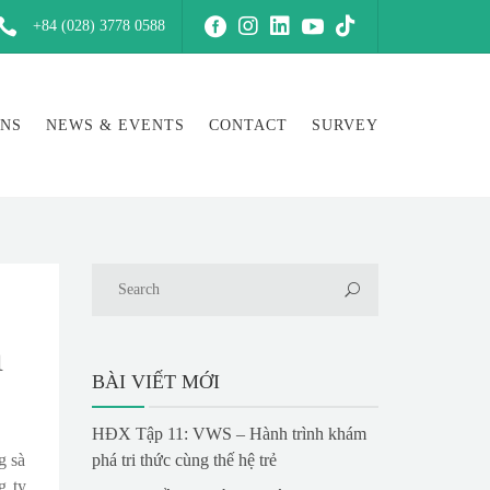
+84 (028) 3778 0588
ONS
NEWS & EVENTS
CONTACT
SURVEY
h
BÀI VIẾT MỚI
HĐX Tập 11: VWS – Hành trình khám
g sà
phá tri thức cùng thế hệ trẻ
g ty