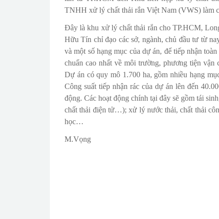
TNHH xử lý chất thải rắn Việt Nam (VWS) làm c
Đây là khu xử lý chất thải rắn cho TP.HCM, Lon
Hữu Tín chỉ đạo các sở, ngành, chủ đầu tư từ n
và một số hạng mục của dự án, để tiếp nhận toà
chuẩn cao nhất về môi trường, phương tiện vận 
Dự án có quy mô 1.700 ha, gồm nhiều hạng mục,
Công suất tiếp nhận rác của dự án lên đến 40.00
động. Các hoạt động chính tại đây sẽ gồm tái sinh, t
chất thải điện tử…); xử lý nước thải, chất thải cô
học…
M.Vọng