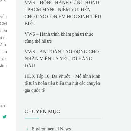
VWS – ĐỒNG HÀNH CÙNG HĐND
TPHCM MANG NIỀM VUI ĐẾN
uyễn
CHO CÁC CON EM HỌC SINH TIÊU
.HCM
BIỂU
tiêu
VWS – Hành trình khám phá tri thức
yển.
cùng thế hệ trẻ
năm.
 lao
VWS – AN TOÀN LAO ĐỘNG CHO
 xe,
NHÂN VIÊN LÀ YẾU TỐ HÀNG
sinh
ĐẦU
HĐX Tập 10: Đa Phước – Mô hình kinh
tế tuần hoàn tiêu biểu thu hút các chuyên
gia quốc tế
ARE
CHUYÊN MỤC
Environmental News