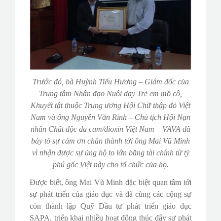
Trước đó, bà Huỳnh Tiểu Hương – Giám đốc của
Trung tâm Nhân đạo Nuôi dạy Trẻ em mồ cô,
Khuyết tật thuộc Trung ương Hội Chữ thập đỏ Việt
Nam và ông Nguyễn Văn Rinh – Chủ tịch Hội Nạn
nhân Chất độc da cam/dioxin Việt Nam – VAVA đã
bày tỏ sự cảm ơn chân thành tới ông Mai Vũ Minh
vì nhận được sự ủng hộ to lớn bằng tài chính từ tỷ
phú gốc Việt này cho tổ chức của họ.
Được biết, ông Mai Vũ Minh đặc biệt quan tâm tới
sự phát triển của giáo dục và đã cùng các cộng sự
còn thành lập Quỹ Đầu tư phát triển giáo dục
SAPA, triển khai nhiều hoạt động thúc đẩy sự phát