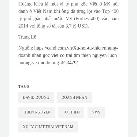
Hoàng Kiều là một vị tỷ phú gốc Việt ở Mỹ nổi
danh ở Việt Nam khi ông đã từng lọt vào Top 400
tỷ phú giàu nhất nước Mỹ (Forbes 400) vào năm
2014 với tổng số tài sản 3,7 tỷ USD.
Trang Lê
Nguồn:
https://cand.com.vn/Xa-hoi-tu-thien/nhung-
doanh-nhan-goc-viet-co-trai-tim-thien-nguyen-luon-
huong-ve-que-huong-i653479/
TAGS
DAVID DUONG
DOANH NHAN
THIEN NGUYEN
TU THIEN
VWS
XU LY CHAT THAI VIET NAM