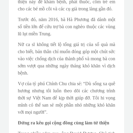
thiện này để khám bệnh, phát thuốc, cốm trẻ em
cho các bé mồ côi và các cụ già trong làng gần đó.
Trước đó, năm 2016, bà Hà Phương đã dành một
số tiền lớn để cứu trợ bà con nghèo thuộc các vùng
lũ lụt miền Trung.
Nữ ca sĩ không tiết lộ tổng giá trị của số quà mà
cho biết, bản thân chỉ muốn đóng góp một chút sức
vào việc chống dịch của thành phố và mong bà con
sớm vượt qua những ngày tháng khó khăn vì dịch
bệnh.
Vợ của tỷ phú Chính Chu chia sẻ: “Dù sống xa quê
hương nhưng tôi luôn theo dõi các chương trình
thời sự Việt Nam để kịp thời giúp đỡ. Tôi hi vọng
mình có thể san sẻ một phần nhỏ những khó khăn
với mọi người”.
Đứng ra kêu gọi cộng đồng cùng làm từ thiện