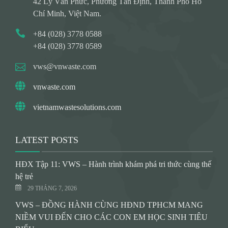
42 Lý Văn Phức, Phường Tân Định, Thành Phố Hồ
Chí Minh, Việt Nam.
+84 (028) 3778 0588
+84 (028) 3778 0589
vws@vnwaste.com
vnwaste.com
vietnamwastesolutions.com
LATEST POSTS
HĐX Tập 11: VWS – Hành trình khám phá tri thức cùng thế
hệ trẻ
29 THÁNG 7, 2026
VWS – ĐỒNG HÀNH CÙNG HĐND TPHCM MANG
NIỀM VUI ĐẾN CHO CÁC CON EM HỌC SINH TIÊU