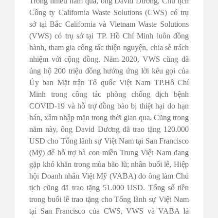
Trong nhiều năm qua, ông David Dương, Chủ tịch
Công ty California Waste Solutions (CWS) có trụ
sở tại Bắc California và Vietnam Waste Solutions
(VWS) có trụ sở tại TP. Hồ Chí Minh luôn đồng
hành, tham gia công tác thiện nguyện, chia sẻ trách
nhiệm với cộng đồng. Năm 2020, VWS cũng đã
ủng hộ 200 triệu đồng hưởng ứng lời kêu gọi của
Ủy ban Mặt trận Tổ quốc Việt Nam TP.Hồ Chí
Minh trong công tác phòng chống dịch bệnh
COVID-19 và hỗ trợ đồng bào bị thiệt hại do hạn
hán, xâm nhập mặn trong thời gian qua. Cũng trong
năm này, ông David Dương đã trao tặng 120.000
USD cho Tổng lãnh sự Việt Nam tại San Francisco
(Mỹ) để hỗ trợ bà con miền Trung Việt Nam đang
gặp khó khăn trong mùa bão lũ; nhân buổi lễ, Hiệp
hội Doanh nhân Việt Mỹ (VABA) do ông làm Chủ
tịch cũng đã trao tặng 51.000 USD. Tổng số tiền
trong buổi lễ trao tặng cho Tổng lãnh sự Việt Nam
tại San Francisco của CWS, VWS và VABA là