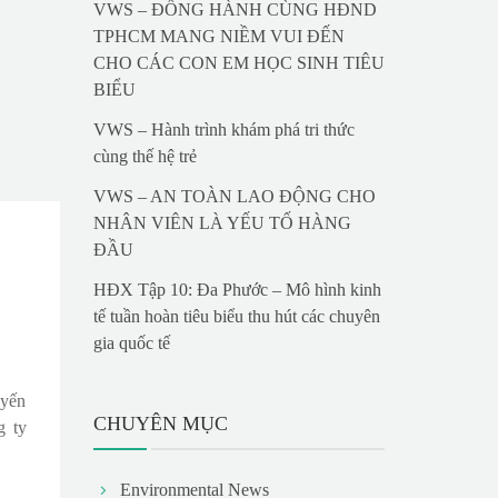
VWS – ĐỒNG HÀNH CÙNG HĐND
TPHCM MANG NIỀM VUI ĐẾN
CHO CÁC CON EM HỌC SINH TIÊU
BIỂU
VWS – Hành trình khám phá tri thức
cùng thế hệ trẻ
VWS – AN TOÀN LAO ĐỘNG CHO
NHÂN VIÊN LÀ YẾU TỐ HÀNG
ĐẦU
HĐX Tập 10: Đa Phước – Mô hình kinh
tế tuần hoàn tiêu biểu thu hút các chuyên
gia quốc tế
uyến
CHUYÊN MỤC
g ty
Environmental News