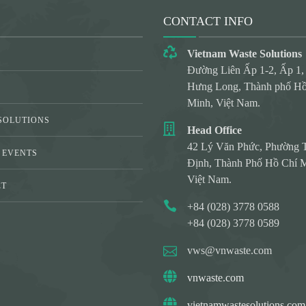
CONTACT INFO
Vietnam Waste Solutions
Đường Liên Ấp 1-2, Ấp 1,
Hưng Long, Thành phố Hồ
Minh, Việt Nam.
SOLUTIONS
Head Office
42 Lý Văn Phức, Phường 
 EVENTS
Định, Thành Phố Hồ Chí M
Việt Nam.
CT
+84 (028) 3778 0588
Y
+84 (028) 3778 0589
vws@vnwaste.com
vnwaste.com
vietnamwastesolutions.com