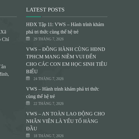
LATEST POSTS
HĐX Tập 11: VWS – Hành trình khám
 Xã
phá tri thức cùng thế hệ trẻ
 Chí
29 THÁNG 7, 2026
VWS – ĐỒNG HÀNH CÙNG HĐND
TPHCM MANG NIỀM VUI ĐẾN
CHO CÁC CON EM HỌC SINH TIÊU
Tân
BIỂU
inh,
24 THÁNG 7, 2026
VWS – Hành trình khám phá tri thức
cùng thế hệ trẻ
22 THÁNG 7, 2026
VWS – AN TOÀN LAO ĐỘNG CHO
NHÂN VIÊN LÀ YẾU TỐ HÀNG
ĐẦU
18 THÁNG 7, 2026