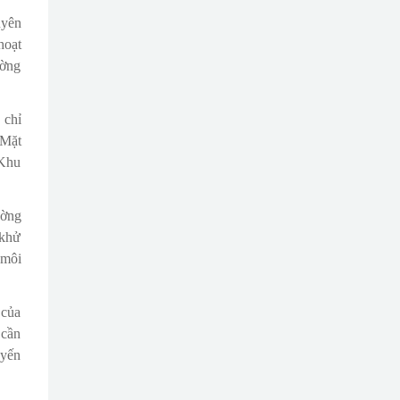
uyên
hoạt
ường
 chỉ
 Mặt
 Khu
ường
 khử
 môi
 của
 cần
uyến