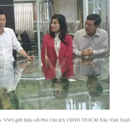
c VWS giới thiệu với Phó Chủ tịch UBND TP.HCM Trần Vĩnh Tuyế