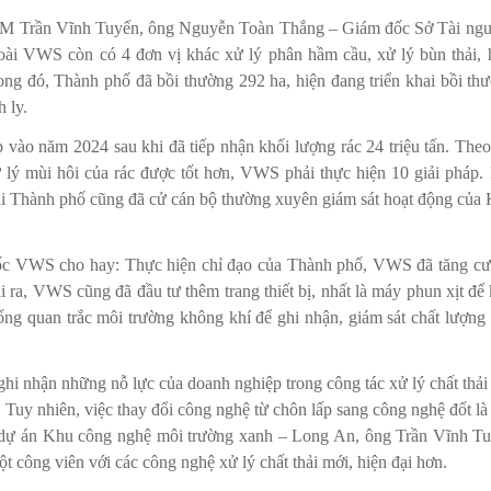
CM Trần Vĩnh Tuyến, ông Nguyễn Toàn Thắng – Giám đốc Sở Tài ng
oài VWS còn có 4 đơn vị khác xử lý phân hầm cầu, xử lý bùn thải, 
ong đó, Thành phố đã bồi thường 292 ha, hiện đang triển khai bồi th
 ly.
ào năm 2024 sau khi đã tiếp nhận khối lượng rác 24 triệu tấn. Theo
 lý mùi hôi của rác được tốt hơn, VWS phải thực hiện 10 giải pháp.
hải Thành phố cũng đã cử cán bộ thường xuyên giám sát hoạt động của
c VWS cho hay: Thực hiện chỉ đạo của Thành phố, VWS đã tăng c
i ra, VWS cũng đã đầu tư thêm trang thiết bị, nhất là máy phun xịt để
ống quan trắc môi trường không khí để ghi nhận, giám sát chất lượng
nhận những nỗ lực của doanh nghiệp trong công tác xử lý chất thải
 Tuy nhiên, việc thay đổi công nghệ từ chôn lấp sang công nghệ đốt là
với dự án Khu công nghệ môi trường xanh – Long An, ông Trần Vĩnh T
công viên với các công nghệ xử lý chất thải mới, hiện đại hơn.