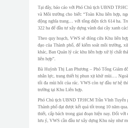
Tại đây, báo cáo với Phó Chủ tịch UBND TP.H
và Môi trường cho biết: “Toàn Khu liên hợp, ng
động nghĩa trang… với tổng diện tích 614 ha. Tr
322 ha để đầu tư xây dựng vành đai cây xanh cách
Theo quy hoạch, VWS sẽ đóng cửa Khu liên hợp v
đạo của Thành phố, để kiểm soát môi trường, xử
khác, Ban Quản lý các khu liên hợp xử lý chất t
liên hợp”.
Bà Huỳnh Thị Lan Phương – Phó Tổng Giám đố
nhân lực, trang thiết bị phun xịt khử mùi…. Ngoà
tối đa mùi hôi của rác. VWS còn tự đầu tư hệ th
trường tại Khu Liên hợp.
Phó Chủ tịch UBND TP.HCM Trần Vĩnh Tuyến ghi 
Thành phố đạt được kết quả tốt trong 10 năm qua.
thiết, cấp bách trong giai đoạn hiện nay. Đối 
lưu ý, VWS cần đầu tư xây dựng Khu này như một 