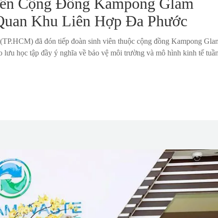
iên Cộng Đồng Kampong Glam
Quan Khu Liên Hợp Đa Phước
ớc (TP.HCM) đã đón tiếp đoàn sinh viên thuộc cộng đồng Kampong Gla
 lưu học tập đầy ý nghĩa về bảo vệ môi trường và mô hình kinh tế tuầ