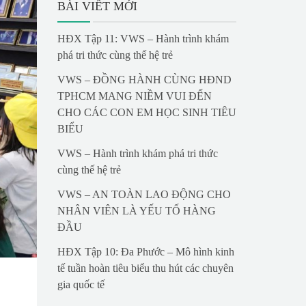
BÀI VIẾT MỚI
HĐX Tập 11: VWS – Hành trình khám
phá tri thức cùng thế hệ trẻ
VWS – ĐỒNG HÀNH CÙNG HĐND
TPHCM MANG NIỀM VUI ĐẾN
CHO CÁC CON EM HỌC SINH TIÊU
BIỂU
VWS – Hành trình khám phá tri thức
cùng thế hệ trẻ
VWS – AN TOÀN LAO ĐỘNG CHO
NHÂN VIÊN LÀ YẾU TỐ HÀNG
ĐẦU
HĐX Tập 10: Đa Phước – Mô hình kinh
tế tuần hoàn tiêu biểu thu hút các chuyên
gia quốc tế