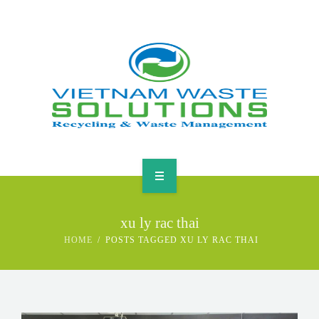
HOME
xu ly rac thai
ABOUT
HOME
POSTS TAGGED XU LY RAC THAI
GREEN SOLUTIONS
NEWS & EVENTS