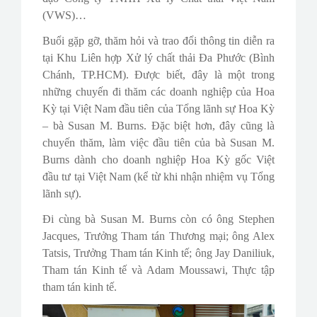
(VWS)…
Buổi gặp gỡ, thăm hỏi và trao đổi thông tin diễn ra
tại Khu Liên hợp Xử lý chất thải Đa Phước (Bình
Chánh, TP.HCM). Được biết, đây là một trong
những chuyến đi thăm các doanh nghiệp của Hoa
Kỳ tại Việt Nam đầu tiên của Tổng lãnh sự Hoa Kỳ
– bà Susan M. Burns. Đặc biệt hơn, đây cũng là
chuyến thăm, làm việc đầu tiên của bà Susan M.
Burns dành cho doanh nghiệp Hoa Kỳ gốc Việt
đầu tư tại Việt Nam (kể từ khi nhận nhiệm vụ Tổng
lãnh sự).
Đi cùng bà Susan M. Burns còn có ông Stephen
Jacques, Trưởng Tham tán Thương mại; ông Alex
Tatsis, Trưởng Tham tán Kinh tế; ông Jay Daniliuk,
Tham tán Kinh tế và Adam Moussawi, Thực tập
tham tán kinh tế.