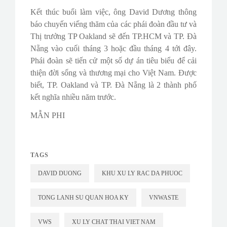
Kết thúc buổi làm việc, ông David Dương thông
báo chuyến viếng thăm của các phái đoàn đầu tư và
Thị trưởng TP Oakland sẽ đến TP.HCM và TP. Đà
Nẵng vào cuối tháng 3 hoặc đầu tháng 4 tới đây.
Phái đoàn sẽ tiến cử một số dự án tiêu biểu để cải
thiện đời sống và thương mại cho Việt Nam. Được
biết, TP. Oakland và TP. Đà Nẵng là 2 thành phố
kết nghĩa nhiều năm trước.
MẪN PHI
TAGS
DAVID DUONG
KHU XU LY RAC DA PHUOC
TONG LANH SU QUAN HOA KY
VNWASTE
VWS
XU LY CHAT THAI VIET NAM