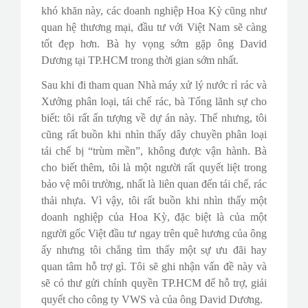
khó khăn này, các doanh nghiệp Hoa Kỳ cũng như
quan hệ thương mại, đầu tư với Việt Nam sẽ càng
tốt đẹp hơn. Bà hy vọng sớm gặp ông David
Dương tại TP.HCM trong thời gian sớm nhất.
Sau khi đi tham quan Nhà máy xử lý nước rỉ rác và
Xưởng phân loại, tái chế rác, bà Tổng lãnh sự cho
biết: tôi rất ấn tượng về dự án này. Thế nhưng, tôi
cũng rất buồn khi nhìn thấy dây chuyền phân loại
tái chế bị “trùm mền”, không được vận hành. Bà
cho biết thêm, tôi là một người rất quyết liệt trong
bảo vệ môi trường, nhất là liên quan đến tái chế, rác
thải nhựa. Vì vậy, tôi rất buồn khi nhìn thấy một
doanh nghiệp của Hoa Kỳ, đặc biệt là của một
người gốc Việt đầu tư ngay trên quê hương của ông
ấy nhưng tôi chẳng tìm thấy một sự ưu đãi hay
quan tâm hỗ trợ gì. Tôi sẽ ghi nhận vấn đề này và
sẽ có thư gửi chính quyền TP.HCM để hỗ trợ, giải
quyết cho công ty VWS và của ông David Dương.