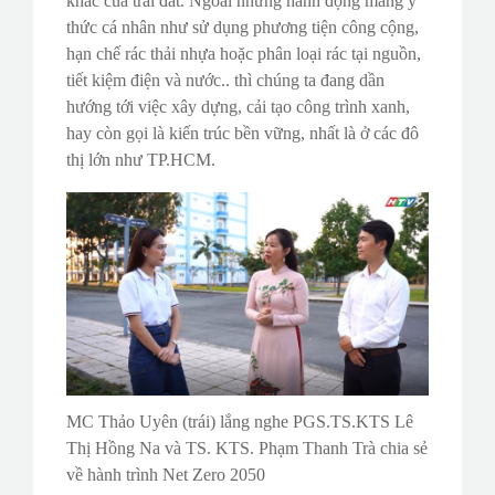
khác của trái đất. Ngoài những hành động mang ý
thức cá nhân như sử dụng phương tiện công cộng,
hạn chế rác thải nhựa hoặc phân loại rác tại nguồn,
tiết kiệm điện và nước.. thì chúng ta đang dần
hướng tới việc xây dựng, cải tạo công trình xanh,
hay còn gọi là kiến trúc bền vững, nhất là ở các đô
thị lớn như TP.HCM.
MC Thảo Uyên (trái) lắng nghe PGS.TS.KTS Lê
Thị Hồng Na và TS. KTS. Phạm Thanh Trà chia sẻ
về hành trình Net Zero 2050