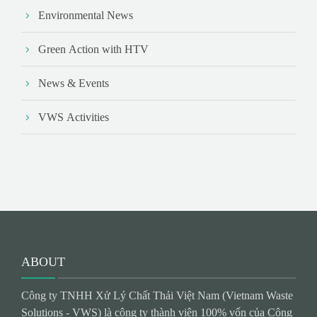
Environmental News
Green Action with HTV
News & Events
VWS Activities
ABOUT
Công ty TNHH Xử Lý Chất Thải Việt Nam (Vietnam Waste
Solutions - VWS) là công ty thành viên 100% vốn của Công