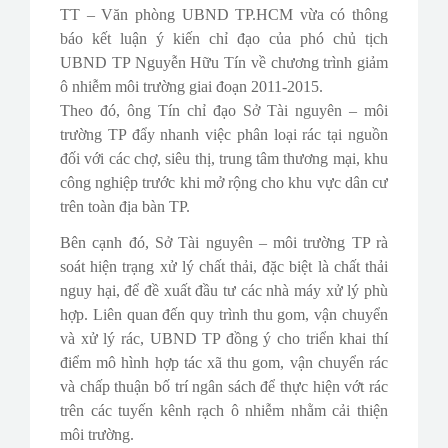
TT – Văn phòng UBND TP.HCM vừa có thông
báo kết luận ý kiến chỉ đạo của phó chủ tịch
UBND TP Nguyễn Hữu Tín về chương trình giảm
ô nhiễm môi trường giai đoạn 2011-2015.
Theo đó, ông Tín chỉ đạo Sở Tài nguyên – môi
trường TP đẩy nhanh việc phân loại rác tại nguồn
đối với các chợ, siêu thị, trung tâm thương mại, khu
công nghiệp trước khi mở rộng cho khu vực dân cư
trên toàn địa bàn TP.
Bên cạnh đó, Sở Tài nguyên – môi trường TP rà
soát hiện trạng xử lý chất thải, đặc biệt là chất thải
nguy hại, để đề xuất đầu tư các nhà máy xử lý phù
hợp. Liên quan đến quy trình thu gom, vận chuyển
và xử lý rác, UBND TP đồng ý cho triển khai thí
điểm mô hình hợp tác xã thu gom, vận chuyển rác
và chấp thuận bố trí ngân sách để thực hiện vớt rác
trên các tuyến kênh rạch ô nhiễm nhằm cải thiện
môi trường.