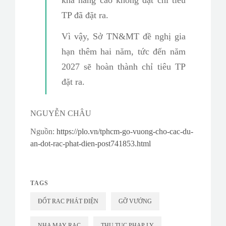
khả năng cao không đạt chỉ tiêu
TP đã đặt ra.
Vì vậy, Sở TN&MT đề nghị gia
hạn thêm hai năm, tức đến năm
2027 sẽ hoàn thành chỉ tiêu TP
đặt ra.
NGUYỄN CHÂU
Nguồn:
https://plo.vn/tphcm-go-vuong-cho-cac-du-
an-dot-rac-phat-dien-post741853.html
TAGS
ĐỐT RAC PHÁT ĐIỆN
GỠ VƯỚNG
NHA MAY RAC
THU TUC PHAP LY