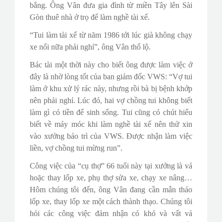
bằng. Ông Vân đưa gia đình từ miền Tây lên Sài
Gòn thuê nhà ở trọ để làm nghề tài xế.
“Tui làm tài xế từ năm 1986 tới lúc già không chạy
xe nổi nữa phải nghỉ”, ông Vân thổ lộ.
Bác tài một thời này cho biết ông được làm việc ở
đây là nhờ lòng tốt của ban giám đốc VWS: “Vợ tui
làm ở khu xử lý rác này, nhưng rồi bà bị bệnh khớp
nên phải nghỉ. Lúc đó, hai vợ chồng tui không biết
làm gì có tiền để sinh sống. Tui cũng có chút hiểu
biết về máy móc khi làm nghề tài xế nên thử xin
vào xưởng bảo trì của VWS. Được nhận làm việc
liền, vợ chồng tui mừng run”.
Công việc của “cụ thợ” 66 tuổi này tại xưởng là vá
hoặc thay lốp xe, phụ thợ sửa xe, chạy xe nâng…
Hôm chúng tôi đến, ông Vân đang cần mẫn tháo
lốp xe, thay lốp xe một cách thành thạo. Chúng tôi
hỏi các công việc đảm nhận có khó và vất vả