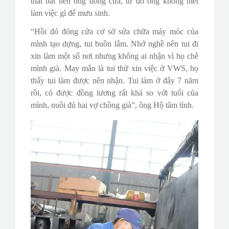
thất bát nên ông đóng cửa, từ đó ông không biết
làm việc gì để mưu sinh.
“Hồi đó đóng cửa cơ sở sửa chữa máy móc của
mình tạo dựng, tui buồn lắm. Nhớ nghề nên tui đi
xin làm một số nơi nhưng không ai nhận vì họ chê
mình già. May mắn là tui thử xin việc ở VWS, họ
thấy tui làm được nên nhận. Tui làm ở đây 7 năm
rồi, có được đồng lương rất khá so với tuổi của
mình, nuôi đủ hai vợ chồng già”, ông Hộ tâm tình.