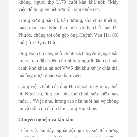
không, người thợ U.70 cười khà khà nói: “Mấy
việc đó tui quen hết trơn rồi, làm khỏe re”.
Trong xưởng bảo trì, bảo dưỡng, sửa chữa thiết bị,
máy móc của Khu liên hợp xử lý chất thải Đa
Phước, chúng tôi còn gặp ông Huỳnh Văn Hai (68
tuổi) ở xã Quy Đức.
Ông Hai cho hay, nhờ chính sách tuyển dụng nhân
lực và tạo điều kiện cho những người dân có hoàn
cảnh khó khăn tại nơi VWS đặt khu xử lý chất thải
mà ông được nhận vào làm việc.
Công việc chính của ông Hai là sơn máy móc, thiết
bị. Ngoài ra, ông còn phụ thợ chính sửa chữa máy
móc… “Việc nhẹ, lương cao nên nuôi hai vợ chồng
tui và đứa con út ổn lắm”, ông Hai khoe.
Chuyên nghiệp và tận tâm
“Làm việc tại đây, ngoài đội ngũ kỹ sư, thì những