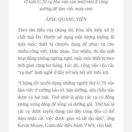
Ở tuổi U.70 cụ Hai vẫn còn miệt mài ở công
xưởng để làm việc mưu sinh
ẢNH: QUANG VIÊN
Theo tìm hiểu của chúng tôi, Khu liên hiệp xử lý
chất thải Đa Phước sử dụng một lượng khổng lồ
máy móc, thiết bị chuyên dụng để phục vụ cho
nhiều công việc khác nhau. Tuy nhiên, do tần suất
hoạt động không ngừng nghỉ, máy móc thiết bị theo
thời gian cũng hư hỏng. Lúc đó, công việc của các
“cụ thợ” lành nghề ở đây trở nên hết sức hữu ích.
“Chúng tôi tuyển dụng những người thợ U.70 vào
làm việc ở xưởng bảo trì, bảo dưỡng, sửa chữa này
được cả hai mặt. Thứ nhất là giúp các cụ có đồng
lương xứng đáng để sống và dưỡng già. Thứ hai là
các cụ được tuyển dụng vào đây cũng đều có thể
đảm nhận các việc được giao và rất tận tâm”, ông
Kevin Moore, Giám đốc điều hành VWS, cho biết.