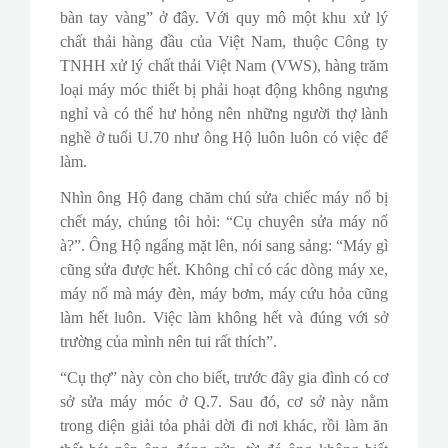
bàn tay vàng” ở đây. Với quy mô một khu xử lý
chất thải hàng đầu của Việt Nam, thuộc Công ty
TNHH xử lý chất thải Việt Nam (VWS), hàng trăm
loại máy móc thiết bị phải hoạt động không ngưng
nghỉ và có thể hư hỏng nên những người thợ lành
nghề ở tuổi U.70 như ông Hộ luôn luôn có việc để
làm.
Nhìn ông Hộ đang chăm chú sửa chiếc máy nổ bị
chết máy, chúng tôi hỏi: “Cụ chuyên sửa máy nổ
à?”. Ông Hộ ngẩng mặt lên, nói sang sảng: “Máy gì
cũng sửa được hết. Không chỉ có các dòng máy xe,
máy nổ mà máy đèn, máy bơm, máy cứu hỏa cũng
làm hết luôn. Việc làm không hết và đúng với sở
trường của mình nên tui rất thích”.
“Cụ thợ” này còn cho biết, trước đây gia đình có cơ
sở sửa máy móc ở Q.7. Sau đó, cơ sở này nằm
trong diện giải tỏa phải dời đi nơi khác, rồi làm ăn