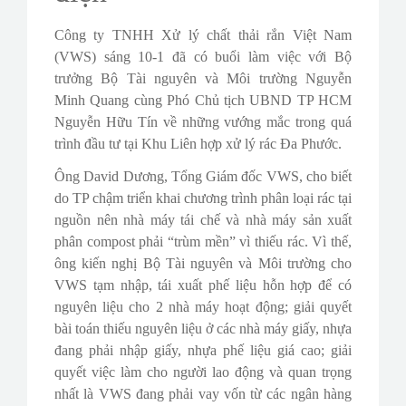
Công ty TNHH Xử lý chất thải rắn Việt Nam
(VWS) sáng 10-1 đã có buổi làm việc với Bộ
trưởng Bộ Tài nguyên và Môi trường Nguyễn
Minh Quang cùng Phó Chủ tịch UBND TP HCM
Nguyễn Hữu Tín về những vướng mắc trong quá
trình đầu tư tại Khu Liên hợp xử lý rác Đa Phước.
Ông David Dương, Tổng Giám đốc VWS, cho biết
do TP chậm triển khai chương trình phân loại rác tại
nguồn nên nhà máy tái chế và nhà máy sản xuất
phân compost phải “trùm mền” vì thiếu rác. Vì thế,
ông kiến nghị Bộ Tài nguyên và Môi trường cho
VWS tạm nhập, tái xuất phế liệu hỗn hợp để có
nguyên liệu cho 2 nhà máy hoạt động; giải quyết
bài toán thiếu nguyên liệu ở các nhà máy giấy, nhựa
đang phải nhập giấy, nhựa phế liệu giá cao; giải
quyết việc làm cho người lao động và quan trọng
nhất là VWS đang phải vay vốn từ các ngân hàng