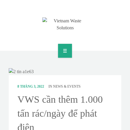
HOME
ABOUT
GREEN SOLUTIONS
8 THÁNG 3, 2022
IN
NEWS & EVENTS
VWS cần thêm 1.000
NEWS & EVENTS
tấn rác/ngày để phát
CONTACT
điện
SURVEY