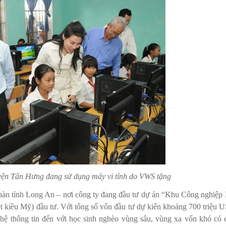
yện Tân Hưng đang sử dụng máy vi tính do VWS tặng
bàn tỉnh Long An – nơi công ty đang đầu tư dự án “Khu Công nghiệp
kiều Mỹ) đầu tư. Với tổng số vốn đầu tư dự kiến khoảng 700 triệu 
ệ thông tin đến với học sinh nghèo vùng sâu, vùng xa vốn khó có 