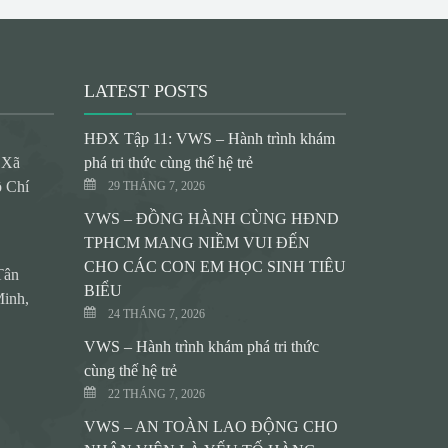
LATEST POSTS
HĐX Tập 11: VWS – Hành trình khám
 Xã
phá tri thức cùng thế hệ trẻ
 Chí
29 THÁNG 7, 2026
VWS – ĐỒNG HÀNH CÙNG HĐND
TPHCM MANG NIỀM VUI ĐẾN
CHO CÁC CON EM HỌC SINH TIÊU
Tân
BIỂU
inh,
24 THÁNG 7, 2026
VWS – Hành trình khám phá tri thức
cùng thế hệ trẻ
22 THÁNG 7, 2026
VWS – AN TOÀN LAO ĐỘNG CHO