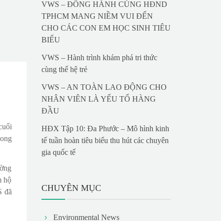
VWS – ĐỒNG HÀNH CÙNG HĐND
TPHCM MANG NIỀM VUI ĐẾN
CHO CÁC CON EM HỌC SINH TIÊU
BIỂU
VWS – Hành trình khám phá tri thức
cùng thế hệ trẻ
VWS – AN TOÀN LAO ĐỘNG CHO
NHÂN VIÊN LÀ YẾU TỐ HÀNG
ĐẦU
cuối
HĐX Tập 10: Đa Phước – Mô hình kinh
Long
tế tuần hoàn tiêu biểu thu hút các chuyên
gia quốc tế
ường
m hộ
CHUYÊN MỤC
S đã
Environmental News