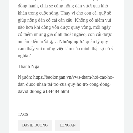
đồng hành, chia sẻ cùng nông dân vượt qua khó
khăn trong cuộc sống. Thay vì cho con cá, quỹ sẽ
giúp nông dân có cái cần câu. Không có niềm vui
nào hơn khi đồng vốn được quay vòng, mỗi ngày
có thêm những gia đình thoát nghèo, con cái được
an tâm đến trường,… Những người quản lý quỹ
cảm thấy vui những việc làm của mình thật sự có ý
nghĩa./.
Thanh Nga
Nguồn:
https://baolongan.vn/vws-tham-hoi-cac-ho-
dan-duoc-nhan-tai-tro-cua-quy-ho-tro-cong-dong-
david-duong-a134484.html
TAGS
DAVID DUONG
LONG AN