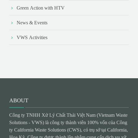
Green Action with HTV
News & Events
VWS Activities
ABOUT
Công ty TNHH Xử Lý Chất Thải Việt Nam (Vietnam Waste
Solutions - VWS) là công ty thành viên 100% vốn của Công
ty California Waste Solutions (CWS), có trụ sở tại California,
Hoa Kỳ. Công ty được thành lập nhằm cung cấp dịch vụ xử