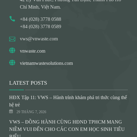
Chí Minh, Việt Nam.
+84 (028) 3778 0588
+84 (028) 3778 0589
vws@vnwaste.com
vnwaste.com
vietnamwastesolutions.com
LATEST POSTS
HĐX Tập 11: VWS – Hành trình khám phá tri thức cùng thế
hệ trẻ
29 THÁNG 7, 2026
VWS – ĐỒNG HÀNH CÙNG HĐND TPHCM MANG
NIỀM VUI ĐẾN CHO CÁC CON EM HỌC SINH TIÊU
BIỂU