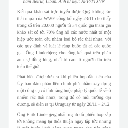
nam Beirut, Liban. Ảnh tư liệu: AFP/TTXVN
Kết quả khảo sát trực tuyến được Quỹ không rác
thải nhựa của WWF công bố ngày 23/11 cho thấy
trong số trên 20.000 người từ 34 quốc gia tham gia
khảo sát có tới 70% ủng hộ các nước nhất trí một
hiệp ước toàn cầu nhằm loại bỏ rác thải nhựa, với
các quy định và luật lệ ràng buộc tất cả các quốc
gia. Ông Linderbjerg cho rằng kết quả trên phản
ánh sự đồng lòng, nhất trí cao từ người dân trên
toàn thế giới.
Phát biểu được đưa ra khi phiên họp đầu tiên của
Ủy ban đàm phán liên chính phủ nhằm xây dựng
một công cụ có tính ràng buộc pháp lý quốc tế về ô
nhiễm rác thải nhựa, trong đó có môi trường đại
dương, sẽ diễn ra tại Uruguay từ ngày 28/11 – 2/12.
Ông Eirik Lindebjerg nhấn mạnh dù phiên họp sắp
tới không mang lại thỏa thuận ngay lập tức nhưng