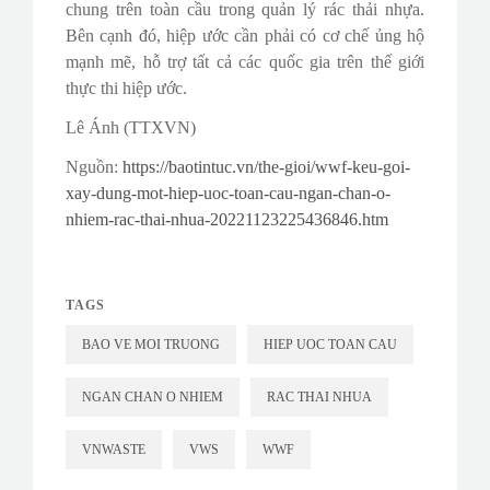
chung trên toàn cầu trong quản lý rác thải nhựa.
Bên cạnh đó, hiệp ước cần phải có cơ chế ủng hộ
mạnh mẽ, hỗ trợ tất cả các quốc gia trên thế giới
thực thi hiệp ước.
Lê Ánh (TTXVN)
Nguồn:
https://baotintuc.vn/the-gioi/wwf-keu-goi-
xay-dung-mot-hiep-uoc-toan-cau-ngan-chan-o-
nhiem-rac-thai-nhua-20221123225436846.htm
TAGS
BAO VE MOI TRUONG
HIEP UOC TOAN CAU
NGAN CHAN O NHIEM
RAC THAI NHUA
VNWASTE
VWS
WWF