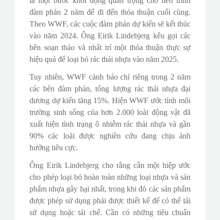
là một bước khởi động quan trọng cho tiến trình
đàm phán 2 năm để đi đến thỏa thuận cuối cùng.
Theo WWF, các cuộc đàm phán dự kiến sẽ kết thúc
vào năm 2024. Ông Eirik Lindebjerg kêu gọi các
bên soạn thảo và nhất trí một thỏa thuận thực sự
hiệu quả để loại bỏ rác thải nhựa vào năm 2025.
Tuy nhiên, WWF cảnh báo chỉ riêng trong 2 năm
các bên đàm phán, tổng lượng rác thải nhựa đại
dương dự kiến tăng 15%. Hiện WWF ước tính môi
trường sinh sống của hơn 2.000 loài động vật đã
xuất hiện tình trạng ô nhiễm rác thải nhựa và gần
90% các loài được nghiên cứu đang chịu ảnh
hưởng tiêu cực.
Ông Eirik Lindebjerg cho rằng cần một hiệp ước
cho phép loại bỏ hoàn toàn những loại nhựa và sản
phẩm nhựa gây hại nhất, trong khi đó các sản phẩm
được phép sử dụng phải được thiết kế để có thể tái
sử dụng hoặc tái chế. Cần có những tiêu chuẩn