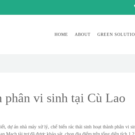
HOME
ABOUT
GREEN SOLUTI
h phân vi sinh tại Cù Lao
dự án nhà máy xử lý, chế biến rác thải sinh hoạt thành phân vi si
Mạch tài trợ đã được khảo sát, chọn địa điểm trên tổng diện tích 1,2