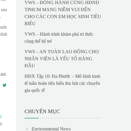
VWS – ĐỒNG HÀNH CÙNG HĐND
 sau
TPHCM MANG NIỀM VUI ĐẾN
.
CHO CÁC CON EM HỌC SINH TIÊU
BIỂU
sinh
phát
VWS – Hành trình khám phá tri thức
cùng thế hệ trẻ
VWS – AN TOÀN LAO ĐỘNG CHO
NHÂN VIÊN LÀ YẾU TỐ HÀNG
ĐẦU
ARE
HĐX Tập 10: Đa Phước – Mô hình kinh
tế tuần hoàn tiêu biểu thu hút các chuyên
gia quốc tế
CHUYÊN MỤC
T
o
Environmental News