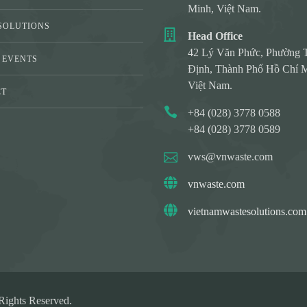
Minh, Việt Nam.
SOLUTIONS
Head Office
42 Lý Văn Phức, Phường 
 EVENTS
Định, Thành Phố Hồ Chí M
Việt Nam.
CT
+84 (028) 3778 0588
Y
+84 (028) 3778 0589
vws@vnwaste.com
vnwaste.com
vietnamwastesolutions.com
ights Reserved.