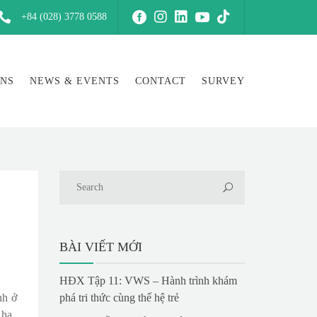
+84 (028) 3778 0588
ONS
NEWS & EVENTS
CONTACT
SURVEY
BÀI VIẾT MỚI
HĐX Tập 11: VWS – Hành trình khám
nh ở
phá tri thức cùng thế hệ trẻ
 ha.