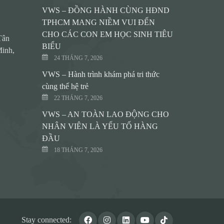
VWS – ĐỒNG HÀNH CÙNG HĐND
TPHCM MANG NIỀM VUI ĐẾN
CHO CÁC CON EM HỌC SINH TIÊU
Tân
BIỂU
inh,
24 THÁNG 7, 2026
VWS – Hành trình khám phá tri thức
cùng thế hệ trẻ
22 THÁNG 7, 2026
VWS – AN TOÀN LAO ĐỘNG CHO
NHÂN VIÊN LÀ YẾU TỐ HÀNG
ĐẦU
18 THÁNG 7, 2026
Stay connected: