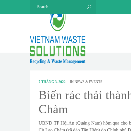
7 THÁNG 3, 2022
IN
NEWS & EVENTS
Biến rác thải thàn
Chàm
UBND TP Hội An (Quảng Nam) hôm qua cho biết, 
Cù Lao Chàm (xã đảo Tân Hiệp) do Chính phủ Đan 