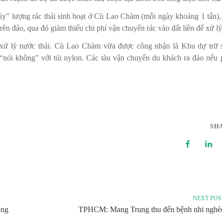
hủy” lượng rác thải sinh hoạt ở Cù Lao Chàm (mỗi ngày khoảng 1 tấn),
rên đảo, qua đó giảm thiểu chi phí vận chuyển rác vào đất liền để xử lý
xử lý nước thải. Cù Lao Chàm vừa được công nhận là Khu dự trữ 
“nói không” với túi nylon. Các tàu vận chuyển du khách ra đảo nếu 
SH
NEXT POS
ộng
TPHCM: Mang Trung thu đến bệnh nhi nghè