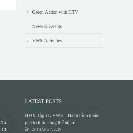
Green Action with HTV
News & Events
VWS Activities
LATEST POSTS
HĐX Tập 11: VWS – Hành trình khám
 Xã
phá tri thức cùng thế hệ trẻ
 Chí
29 THÁNG 7, 2026