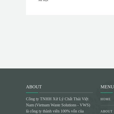
ABOUT
MENU
Công ty TNHH Xử Lý Chất Thải Việt
HOME
Nam (Vietnam Waste Solutions - VWS)
là công ty thành viên 100% vốn của
ABOUT