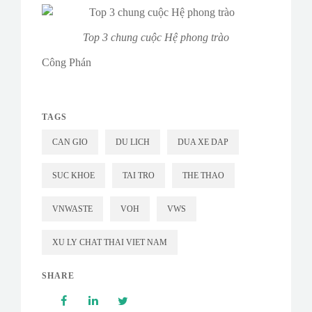
Top 3 chung cuộc Hệ phong trào
Công Phán
TAGS
CAN GIO
DU LICH
DUA XE DAP
SUC KHOE
TAI TRO
THE THAO
VNWASTE
VOH
VWS
XU LY CHAT THAI VIET NAM
SHARE