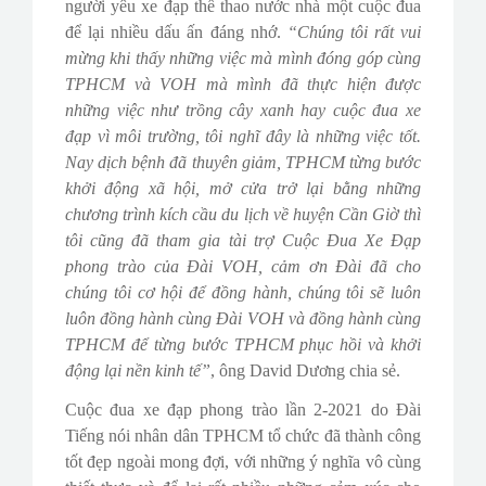
người yêu xe đạp thể thao nước nhà một cuộc đua
để lại nhiều dấu ấn đáng nhớ.
“Chúng tôi rất vui
mừng khi thấy những việc mà mình đóng góp cùng
TPHCM và VOH mà mình đã thực hiện được
những việc như trồng cây xanh hay cuộc đua xe
đạp vì môi trường, tôi nghĩ đây là những việc tốt.
Nay dịch bệnh đã thuyên giảm, TPHCM từng bước
khởi động xã hội, mở cửa trở lại bằng những
chương trình kích cầu du lịch về huyện Cần Giờ thì
tôi cũng đã tham gia tài trợ Cuộc Đua Xe Đạp
phong trào của Đài VOH, cảm ơn Đài đã cho
chúng tôi cơ hội để đồng hành, chúng tôi sẽ luôn
luôn đồng hành cùng Đài VOH và đồng hành cùng
TPHCM để từng bước TPHCM phục hồi và khởi
động lại nền kinh tế”
, ông David Dương chia sẻ.
Cuộc đua xe đạp phong trào lần 2-2021 do Đài
Tiếng nói nhân dân TPHCM tổ chức đã thành công
tốt đẹp ngoài mong đợi, với những ý nghĩa vô cùng