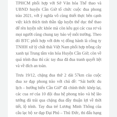
TPHCM phối hợp với Sở Văn hóa Thể thao và
UBND huyện Cần Giờ tổ chức cuộc đua phong
trào 2021, với ý nghĩa vô cùng thiết thực bên cạnh
việc kích thích tinh thần tập luyện thể dục thể thao
để rèn luyện sức khỏe mà còn kêu gọi các cua rơ và
mọi người cùng chung tay bảo vệ môi trường. Theo
đó BTC phối hợp với đơn vị đồng hành là công ty
TNHH xử lý chất thải Việt Nam phối hợp trồng cây
xanh tại Trung tâm văn hóa Huyện Cần Giờ, còn về
quá trình đua thì các tay đua đã đua tranh quyết liệt
và về đích an toàn.
Trưa 19/12, chặng đua thứ 2 dài 57km của cuộc
đua xe đạp phong trào với chủ đề: “Sải bước du
lịch – hướng biển Cần Giờ” đã chính thức khép lại,
các cua rơ của 10 đội đua hệ phong trào và hệ lão
tướng đã trải qua chặng đua đầy thuận lợi về thời
tiết, lộ trình. Tay đua trẻ Lương Minh Thông của
câu lạc bộ xe đạp Đại Phú – Thủ Đức, thi đấu hạng