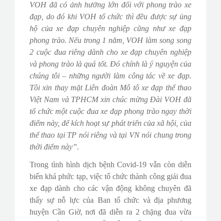
VOH đã có ảnh hưởng lớn đối với phong trào xe
đạp, do đó khi VOH tổ chức thì đều được sự ủng
hộ của xe đạp chuyên nghiệp cũng như xe đạp
phong trào. Nếu trong 1 năm, VOH làm song song
2 cuộc đua riêng dành cho xe đạp chuyên nghiệp
và phong trào là quá tốt. Đó chính là ý nguyện của
chúng tôi – những người làm công tác về xe đạp.
Tôi xin thay mặt Liên đoàn Mô tô xe đạp thể thao
Việt Nam và TPHCM xin chúc mừng Đài VOH đã
tổ chức một cuộc đua xe đạp phong trào ngay thời
điểm này, để kích hoạt sự phát triển của xã hội, của
thể thao tại TP nói riêng và tại VN nói chung trong
thời điểm này”
.
Trong tình hình dịch bệnh Covid-19 vẫn còn diễn
biến khá phức tạp, việc tổ chức thành công giải đua
xe đạp dành cho các vận động không chuyên đã
thấy sự nỗ lực của Ban tổ chức và địa phương
huyện Cần Giờ, nơi đã diễn ra 2 chặng đua vừa