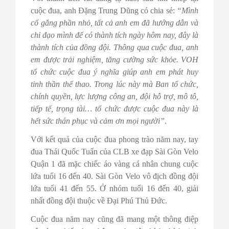
cuộc đua, anh Đặng Trung Dũng có chia sẻ:
“Mình
cố gắng phần nhỏ, tất cả anh em đã hướng dẫn và
chỉ đạo mình để có thành tích ngày hôm nay, đây là
thành tích của đồng đội. Thông qua cuộc đua, anh
em được trải nghiệm, tăng cường sức khỏe. VOH
tổ chức cuộc đua ý nghĩa giúp anh em phát huy
tinh thần thể thao. Trong lúc này mà Ban tổ chức,
chính quyền, lực lượng công an, đội hỗ trợ, mô tô,
tiếp tế, trọng tài… tổ chức được cuộc đua này là
hết sức thán phục và cảm ơn mọi người”
.
Với kết quả của cuộc đua phong trào năm nay, tay
đua Thái Quốc Tuấn của CLB xe đạp Sài Gòn Velo
Quận 1 đã mặc chiếc áo vàng cá nhân chung cuộc
lứa tuổi 16 đến 40. Sài Gòn Velo vô địch đồng đội
lứa tuổi 41 đến 55. Ở nhóm tuổi 16 đến 40, giải
nhất đồng đội thuộc về Đại Phú Thủ Đức.
Cuộc đua năm nay cũng đã mang một thông điệp