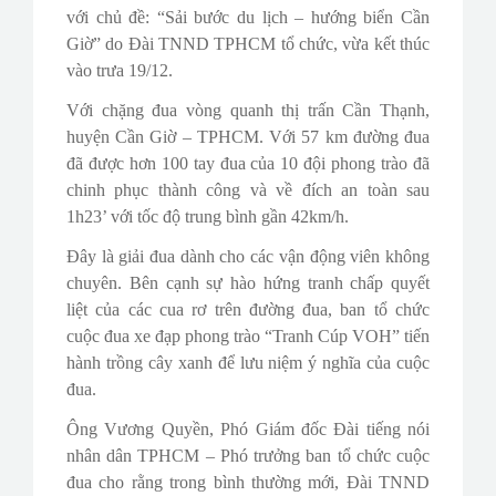
với chủ đề: “Sải bước du lịch – hướng biển Cần
Giờ” do Đài TNND TPHCM tổ chức, vừa kết thúc
vào trưa 19/12.
Với chặng đua vòng quanh thị trấn Cần Thạnh,
huyện Cần Giờ – TPHCM. Với 57 km đường đua
đã được hơn 100 tay đua của 10 đội phong trào đã
chinh phục thành công và về đích an toàn sau
1h23’ với tốc độ trung bình gần 42km/h.
Đây là giải đua dành cho các vận động viên không
chuyên. Bên cạnh sự hào hứng tranh chấp quyết
liệt của các cua rơ trên đường đua, ban tổ chức
cuộc đua xe đạp phong trào “Tranh Cúp VOH” tiến
hành trồng cây xanh để lưu niệm ý nghĩa của cuộc
đua.
Ông Vương Quyền, Phó Giám đốc Đài tiếng nói
nhân dân TPHCM – Phó trưởng ban tổ chức cuộc
đua cho rằng trong bình thường mới, Đài TNND