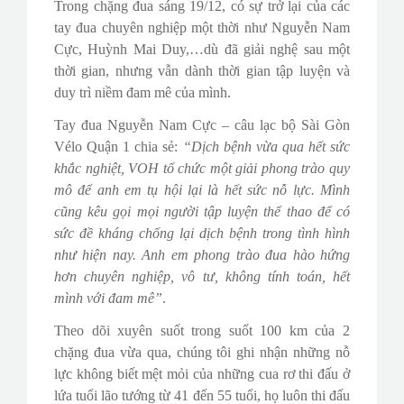
Trong chặng đua sáng 19/12, có sự trở lại của các
tay đua chuyên nghiệp một thời như Nguyễn Nam
Cực, Huỳnh Mai Duy,…dù đã giải nghệ sau một
thời gian, nhưng vẫn dành thời gian tập luyện và
duy trì niềm đam mê của mình.
Tay đua Nguyễn Nam Cực – câu lạc bộ Sài Gòn
Vélo Quận 1 chia sẻ:
“Dịch bệnh vừa qua hết sức
khắc nghiệt, VOH tổ chức một giải phong trào quy
mô để anh em tụ hội lại là hết sức nỗ lực. Mình
cũng kêu gọi mọi người tập luyện thể thao để có
sức đề kháng chống lại dịch bệnh trong tình hình
như hiện nay. Anh em phong trào đua hào hứng
hơn chuyên nghiệp, vô tư, không tính toán, hết
mình với đam mê”
.
Theo dõi xuyên suốt trong suốt 100 km của 2
chặng đua vừa qua, chúng tôi ghi nhận những nỗ
lực không biết mệt mỏi của những cua rơ thi đấu ở
lứa tuổi lão tướng từ 41 đến 55 tuổi, họ luôn thi đấu