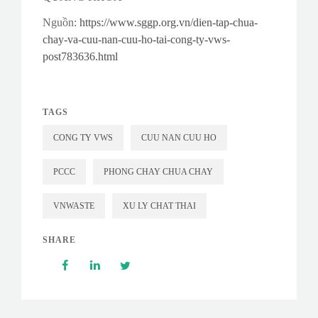
Nguồn:
https://www.sggp.org.vn/dien-tap-chua-
chay-va-cuu-nan-cuu-ho-tai-cong-ty-vws-
post783636.html
TAGS
CONG TY VWS
CUU NAN CUU HO
PCCC
PHONG CHAY CHUA CHAY
VNWASTE
XU LY CHAT THAI
SHARE