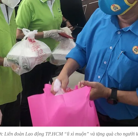
ực Liên đoàn Lao động TP.HCM “lì xì muộn” và tặng quà cho người l