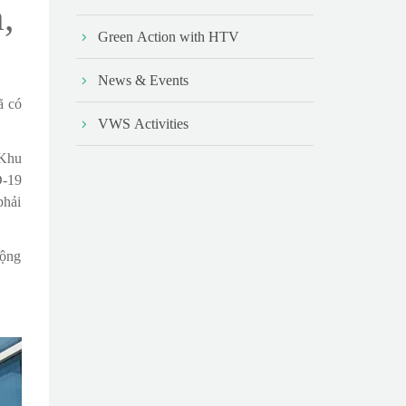
,
Green Action with HTV
News & Events
ã có
VWS Activities
 Khu
D-19
phải
động