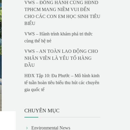
VWS – ĐỒNG HÀNH CÙNG HĐND
TPHCM MANG NIỀM VUI ĐẾN
CHO CÁC CON EM HỌC SINH TIÊU
BIỂU
VWS – Hành trình khám phá tri thức
cùng thế hệ trẻ
VWS – AN TOÀN LAO ĐỘNG CHO
NHÂN VIÊN LÀ YẾU TỐ HÀNG
ĐẦU
HĐX Tập 10: Đa Phước – Mô hình kinh
tế tuần hoàn tiêu biểu thu hút các chuyên
gia quốc tế
CHUYÊN MỤC
Environmental News