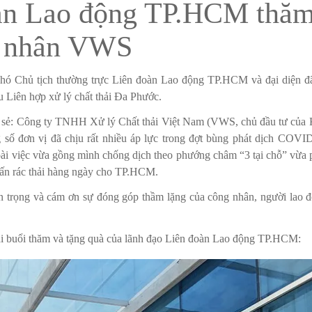
àn Lao động TP.HCM thăm
g nhân VWS
hó Chủ tịch thường trực Liên đoàn Lao động TP.HCM và đại diện đ
u Liên hợp xử lý chất thải Đa Phước.
ia sẻ: Công ty TNHH Xử lý Chất thải Việt Nam (VWS, chủ đầu tư của
g số đơn vị đã chịu rất nhiều áp lực trong đợt bùng phát dịch COVI
ài việc vừa gồng mình chống dịch theo phướng châm “3 tại chỗ” vừa 
tấn rác thải hàng ngày cho TP.HCM.
 trọng và cám ơn sự đóng góp thầm lặng của công nhân, người lao 
tại buổi thăm và tặng quà của lãnh đạo Liên đoàn Lao động TP.HCM: