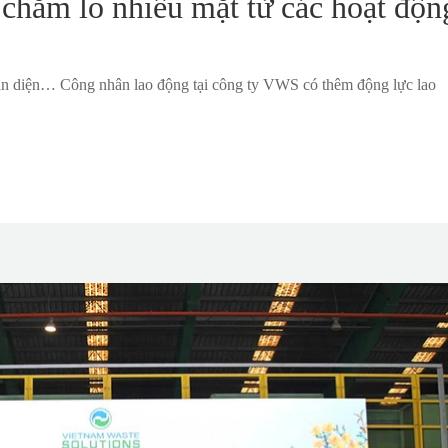
chăm lo nhiều mặt từ các hoạt độn
àn diện… Công nhân lao động tại công ty VWS có thêm động lực lao