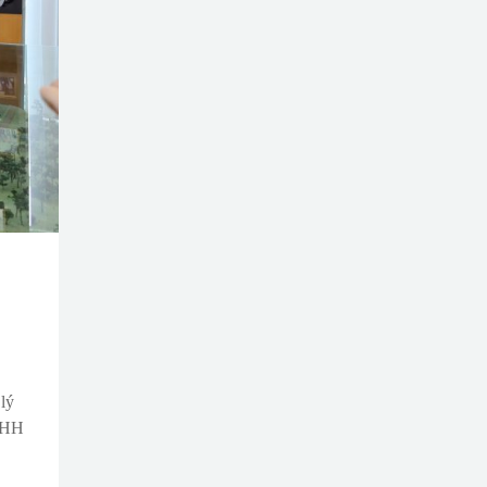
lý
TNHH