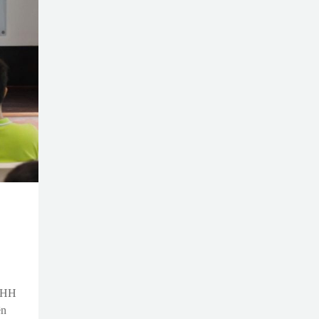
TNHH
ên