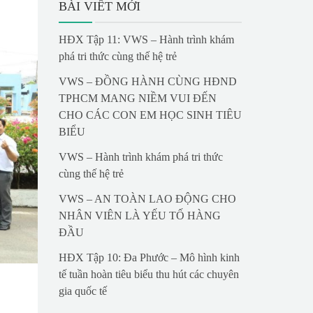
BÀI VIẾT MỚI
HĐX Tập 11: VWS – Hành trình khám
phá tri thức cùng thế hệ trẻ
VWS – ĐỒNG HÀNH CÙNG HĐND
TPHCM MANG NIỀM VUI ĐẾN
CHO CÁC CON EM HỌC SINH TIÊU
BIỂU
VWS – Hành trình khám phá tri thức
cùng thế hệ trẻ
VWS – AN TOÀN LAO ĐỘNG CHO
NHÂN VIÊN LÀ YẾU TỐ HÀNG
ĐẦU
HĐX Tập 10: Đa Phước – Mô hình kinh
tế tuần hoàn tiêu biểu thu hút các chuyên
gia quốc tế