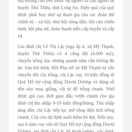
thụ hưởng chủ yếu thuộc hộ nghèo và cận nghèo tại
huyện Thủ Thừa, tỉnh Long An. Hiệu quả của quỹ
được phát huy nhờ sự tham gia của các đoàn thể
chính trị – xã hội, như hội nông dân, hội cựu chiến
binh, hội phụ nữ, đoàn thanh niên cấp huyện và cấp
xã.
Gia đình chị Lê Thị Lặc (ngụ ấp 4, xã Mỹ Thạnh,
huyện Thủ Thừa) có 4 công đất (4.000 m2),
chuyên trồng lúa, nhưng quanh năm vẫn không đủ
ăn. Sau khi được Hội Phụ nữ xã Mỹ Thạnh tư vấn
chuyển đổi cây trồng, chị Lặc vay 10 triệu đồng từ
Quỹ Hỗ trợ cộng đồng David Dương và dùng số
tiền này mua giống, vật tư để trồng chanh. Nhờ
được giá cao, thời gian đầu vườn chanh cho gia
đình chị thu nhập 9-10 triệu đồng/tháng. Thu nhập
tăng dần, chị Lặc tiếp tục mở rộng diện tích trồng
chanh. Chị còn dự định nuôi thêm bò thịt. Đến nay,
sau 6 năm vay vốn từ Quỹ Hỗ trợ cộng đồng David
Dương, gia đình chị Lặc đã thoát nghèo, xây được