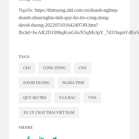
Nguồn:
https://thitruong.nld.com.vn/doanh-nghiep-
doanh-nhan/nghia-tinh-quy-ho-tro-cong-dong-
david-duong-20220510164249749.htm?
fbclid=IwAR2D109bqKruG6xN5qMs3pY_7d31bqmVdE
TAGS
CEO
CONG DONG
CWS
DAVID DUONG
NGHIA TINH
QUY HO TRO
VUA RAC
VWS
XU LY CHAT THAI VIET NAM
SHARE