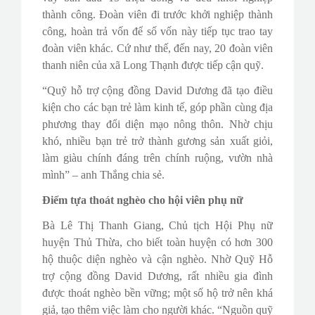
thành công. Đoàn viên đi trước khởi nghiệp thành
công, hoàn trả vốn để số vốn này tiếp tục trao tay
đoàn viên khác. Cứ như thế, đến nay, 20 đoàn viên
thanh niên của xã Long Thạnh được tiếp cận quỹ.
“Quỹ hỗ trợ cộng đồng David Dương đã tạo điều
kiện cho các bạn trẻ làm kinh tế, góp phần cùng địa
phương thay đổi diện mạo nông thôn. Nhờ chịu
khó, nhiều bạn trẻ trở thành gương sản xuất giỏi,
làm giàu chính đáng trên chính ruộng, vườn nhà
mình” – anh Thắng chia sẻ.
Điểm tựa thoát nghèo cho hội viên phụ nữ
Bà Lê Thị Thanh Giang, Chủ tịch Hội Phụ nữ
huyện Thủ Thừa, cho biết toàn huyện có hơn 300
hộ thuộc diện nghèo và cận nghèo. Nhờ Quỹ Hỗ
trợ cộng đồng David Dương, rất nhiều gia đình
được thoát nghèo bền vững; một số hộ trở nên khá
giả, tạo thêm việc làm cho người khác. “Nguồn quỹ