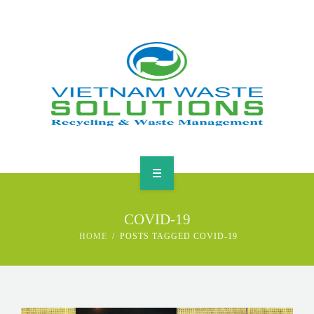
HOME
COVID-19
ABOUT
HOME
POSTS TAGGED COVID-19
GREEN SOLUTIONS
NEWS & EVENTS