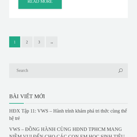
READ MORE
1
2
3
→
BÀI VIẾT MỚI
HĐX Tập 11: VWS – Hành trình khám phá tri thức cùng thế
hệ trẻ
VWS – ĐỒNG HÀNH CÙNG HĐND TPHCM MANG
NIỀM VUI ĐẾN CHO CÁC CON EM HỌC SINH TIÊU