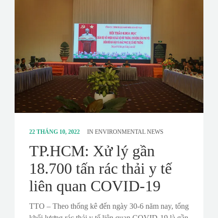
22 THÁNG 10, 2022
IN
ENVIRONMENTAL NEWS
TP.HCM: Xử lý gần
18.700 tấn rác thải y tế
liên quan COVID-19
TTO – Theo thống kê đến ngày 30-6 năm nay, tổng
khối lượng rác thải y tế liên quan COVID-19 là gần