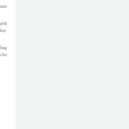
tnam
gười
 học
đồng
 cho