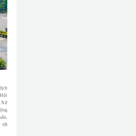
dịch
 Hội
H Xử
cộng
uẩn,
 tới