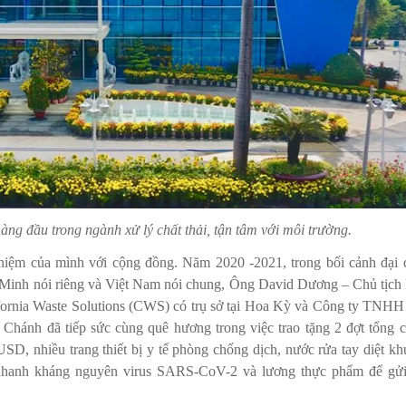
àng đầu trong ngành xử lý chất thải, tận tâm với môi trường.
hiệm của mình với cộng đồng. Năm 2020 -2021, trong bối cảnh đại 
 Minh nói riêng và Việt Nam nói chung, Ông David Dương – Chủ tịch
fornia Waste Solutions (CWS) có trụ sở tại Hoa Kỳ và Công ty TNH
 Chánh đã tiếp sức cùng quê hương trong việc trao tặng 2 đợt tổng 
 USD, nhiều trang thiết bị y tế phòng chống dịch, nước rửa tay diệt kh
 nhanh kháng nguyên virus SARS-CoV-2 và lương thực phẩm để gửi