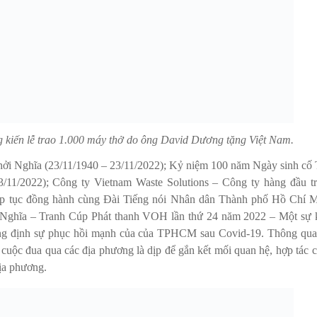
kiến lễ trao 1.000 máy thở do ông David Dương tặng Việt Nam.
i Nghĩa (23/11/1940 – 23/11/2022); Kỷ niệm 100 năm Ngày sinh cố
/11/2022); Công ty Vietnam Waste Solutions – Công ty hàng đầu t
 tiếp tục đồng hành cùng Đài Tiếng nói Nhân dân Thành phố Hồ Chí 
ghĩa – Tranh Cúp Phát thanh VOH lần thứ 24 năm 2022 – Một sự 
 khẳng định sự phục hồi mạnh của của TPHCM sau Covid-19. Thông qua
nh cuộc đua qua các địa phương là dịp để gắn kết mối quan hệ, hợp tác 
ịa phương.