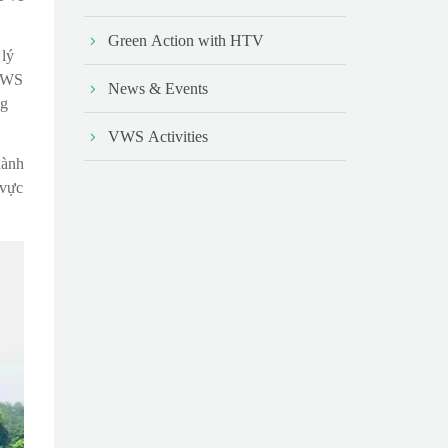
Green Action with HTV
 lý
 VWS
News & Events
ng
VWS Activities
hành
 vực