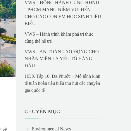
VWS – ĐỒNG HÀNH CÙNG HĐND
TPHCM MANG NIỀM VUI ĐẾN
CHO CÁC CON EM HỌC SINH TIÊU
BIỂU
VWS – Hành trình khám phá tri thức
cùng thế hệ trẻ
VWS – AN TOÀN LAO ĐỘNG CHO
NHÂN VIÊN LÀ YẾU TỐ HÀNG
ĐẦU
HĐX Tập 10: Đa Phước – Mô hình kinh
tế tuần hoàn tiêu biểu thu hút các chuyên
gia quốc tế
CHUYÊN MỤC
Environmental News
ề về