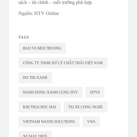
sách – tài chính – môi trường phù hợp.
Nguồn: HTV Online
TAGS
BAO VE MOI TRUONG
CÔNG TY TNHH XỬ LÝ CHẤT THẢI VIỆT NAM
DO THI XANH
HANH DONG XANH CUNG HTV
HTV9
KHI THAI DOC HAI
TAI XE CONG NGHE
VIETNAM WASTE SOLUTIONS
VWS
XE MAY DIEN