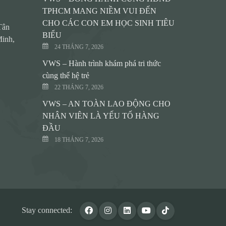
TPHCM MANG NIỀM VUI ĐẾN
CHO CÁC CON EM HỌC SINH TIÊU
Tân
BIỂU
inh,
24 THÁNG 7, 2026
VWS – Hành trình khám phá tri thức
cùng thế hệ trẻ
22 THÁNG 7, 2026
VWS – AN TOÀN LAO ĐỘNG CHO
NHÂN VIÊN LÀ YẾU TỐ HÀNG
ĐẦU
18 THÁNG 7, 2026
Stay connected: