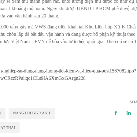
 này sẽ xem thử thành phần rác, khối lượng điện thu được có như dự 
iai đoạn 1 khoảng một năm. Ngay khi được UBND TP HCM phê duyệt dự
 đưa vào vận hành sau 20 tháng.
3.000 tấn/ngày mà VWS đang triển khai, tại Khu Liên hợp Xử lý Chất 
 khu chôn lấp đã bắt đầu vận hành và đang được bộ phận kỹ thuật theo 
n lực Việt Nam – EVN để hòa vào lưới điện quốc gia. Theo đó sẽ có 1
nh-nghiep-su-dung-nang-luong-tiet-kiem-va-hieu-qua-post1567082.tpo?
wCRzzRPaliqc1CLs9IA6XmGxGArgn228
SH
M
NANG LUONG XANH
HAT THAI