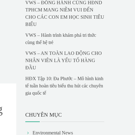
VWS – ĐỒNG HÀNH CÙNG HĐND
TPHCM MANG NIỀM VUI ĐẾN
CHO CÁC CON EM HỌC SINH TIÊU
BIỂU
VWS – Hành trình khám phá tri thức
cùng thế hệ trẻ
VWS – AN TOÀN LAO ĐỘNG CHO
NHÂN VIÊN LÀ YẾU TỐ HÀNG
ĐẦU
HĐX Tập 10: Đa Phước – Mô hình kinh
tế tuần hoàn tiêu biểu thu hút các chuyên
gia quốc tế
g
CHUYÊN MỤC
Environmental News