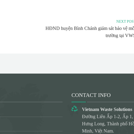
NEXT POS
HĐND huyện Bình Chánh giám sát bảo vệ mô
trường tại VW
CONTACT INFO
Vietnam Waste Solutions
Đường Liên Ấp 1-2, Ấp 1,
Hưng Long, Thành phố Hồ
Minh, Việt Nam.