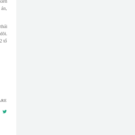
kiến
 án,
thải
dõi.
2 tổ
ARE