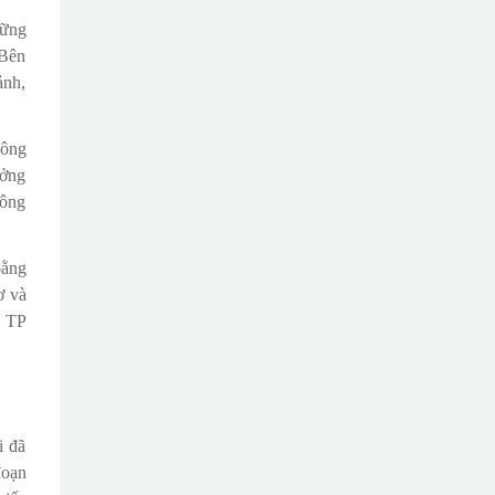
hững
 Bên
ảnh,
Công
ưởng
 ông
bằng
ơ và
i TP
i đã
đoạn