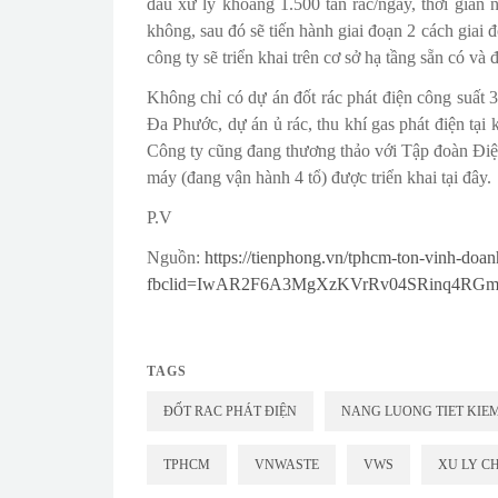
đầu xử lý khoảng 1.500 tấn rác/ngày, thời gian
không, sau đó sẽ tiến hành giai đoạn 2 cách g
công ty sẽ triển khai trên cơ sở hạ tầng sẵn có và
Không chỉ có dự án đốt rác phát điện công suất 
Đa Phước, dự án ủ rác, thu khí gas phát điện tại
Công ty cũng đang thương thảo với Tập đoàn Điệ
máy (đang vận hành 4 tổ) được triển khai tại đây.
P.V
Nguồn:
https://tienphong.vn/tphcm-ton-vinh-doa
fbclid=IwAR2F6A3MgXzKVrRv04SRinq4RGm
TAGS
ĐỐT RAC PHÁT ĐIỆN
NANG LUONG TIET KIE
TPHCM
VNWASTE
VWS
XU LY C