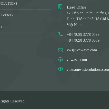
SOLUTIONS
Head Office
42 Lý Văn Phức, Phường 
 EVENTS
Định, Thành Phố Hồ Chí M
Việt Nam.
CT
+84 (028) 3778 0588
Y
+84 (028) 3778 0589
vws@vnwaste.com
vnwaste.com
vietnamwastesolutions.com
ights Reserved.