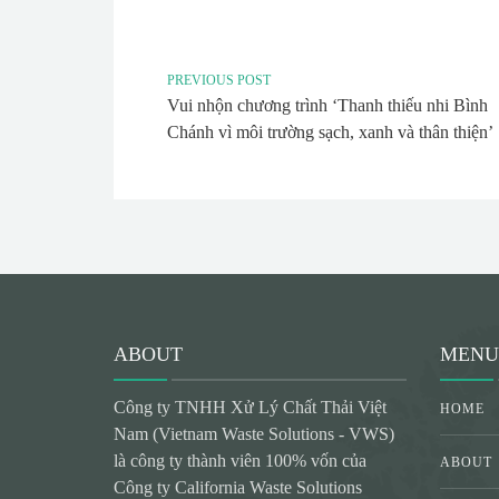
PREVIOUS POST
Vui nhộn chương trình ‘Thanh thiếu nhi Bình
Chánh vì môi trường sạch, xanh và thân thiện’
ABOUT
MENU
Công ty TNHH Xử Lý Chất Thải Việt
HOME
Nam (Vietnam Waste Solutions - VWS)
là công ty thành viên 100% vốn của
ABOUT
Công ty California Waste Solutions