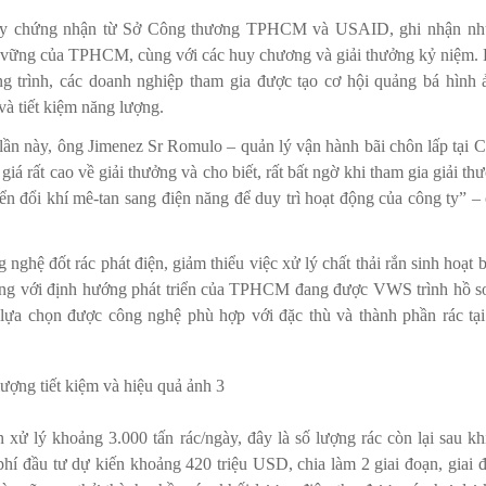
giấy chứng nhận từ Sở Công thương TPHCM và USAID, ghi nhận n
n vững của TPHCM, cùng với các huy chương và giải thưởng kỷ niệm.
g trình, các doanh nghiệp tham gia được tạo cơ hội quảng bá hình 
và tiết kiệm năng lượng.
lần này, ông Jimenez Sr Romulo – quản lý vận hành bãi chôn lấp tại 
rất cao về giải thưởng và cho biết, rất bất ngờ khi tham gia giải th
ển đổi khí mê-tan sang điện năng để duy trì hoạt động của công ty” –
ghệ đốt rác phát điện, giảm thiểu việc xử lý chất thải rắn sinh hoạt 
đúng với định hướng phát triển của TPHCM đang được VWS trình hồ s
ựa chọn được công nghệ phù hợp với đặc thù và thành phần rác tạ
 xử lý khoảng 3.000 tấn rác/ngày, đây là số lượng rác còn lại sau kh
phí đầu tư dự kiến khoảng 420 triệu USD, chia làm 2 giai đoạn, giai 