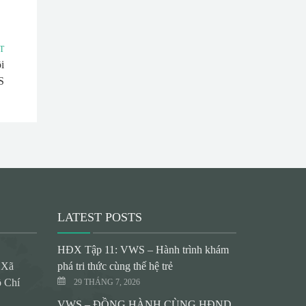
T
i
S
LATEST POSTS
HĐX Tập 11: VWS – Hành trình khám
 Xã
phá tri thức cùng thế hệ trẻ
 Chí
29 THÁNG 7, 2026
VWS – ĐỒNG HÀNH CÙNG HĐND