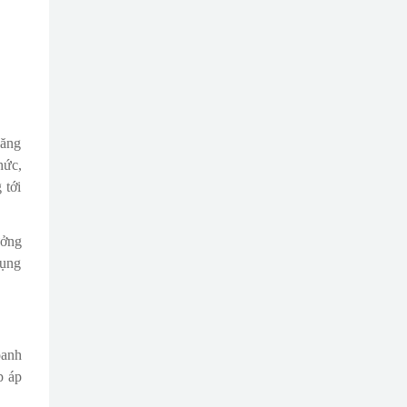
năng
hức,
 tới
ưởng
dụng
oanh
p áp