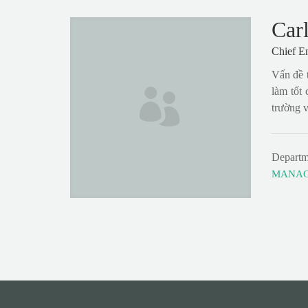
Carl
Chief E
Vấn đề 
làm tốt
trường v
Departm
MANA