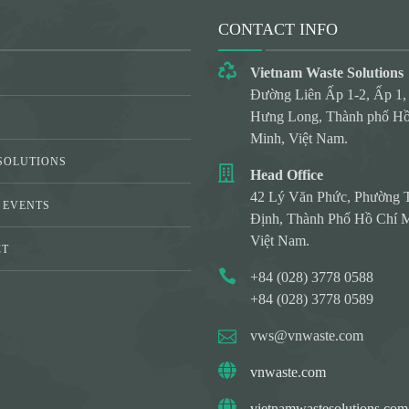
CONTACT INFO
Vietnam Waste Solutions
Đường Liên Ấp 1-2, Ấp 1,
Hưng Long, Thành phố Hồ
Minh, Việt Nam.
SOLUTIONS
Head Office
42 Lý Văn Phức, Phường 
 EVENTS
Định, Thành Phố Hồ Chí M
Việt Nam.
CT
+84 (028) 3778 0588
Y
+84 (028) 3778 0589
vws@vnwaste.com
vnwaste.com
vietnamwastesolutions.com