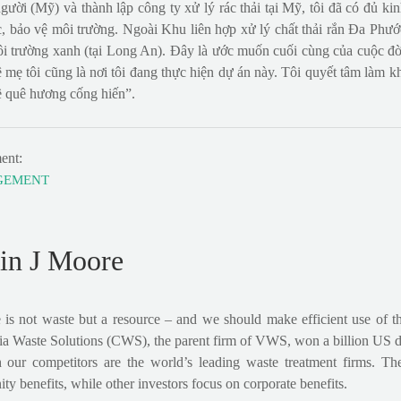
người (Mỹ) và thành lập công ty xử lý rác thải tại Mỹ, tôi đã có đủ
, bảo vệ môi trường. Ngoài Khu liên hợp xử lý chất thải rắn Đa Phướ
i trường xanh (tại Long An). Đây là ước muốn cuối cùng của cuộc đời
ê mẹ tôi cũng là nơi tôi đang thực hiện dự án này. Tôi quyết tâm làm 
ề quê hương cống hiến”.
ent:
GEMENT
in J Moore
is not waste but a resource – and we should make efficient use of th
ia Waste Solutions (CWS), the parent firm of VWS, won a billion US dol
 our competitors are the world’s leading waste treatment firms. The
y benefits, while other investors focus on corporate benefits.