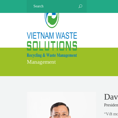
Management
Dav
Preside
“Với mo