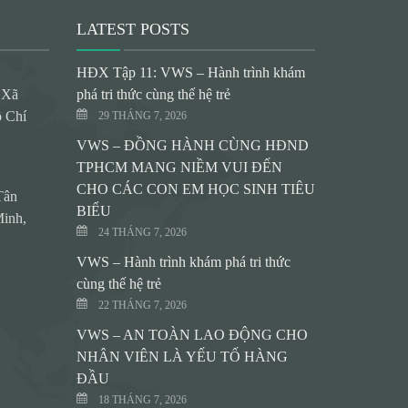
LATEST POSTS
HĐX Tập 11: VWS – Hành trình khám
 Xã
phá tri thức cùng thế hệ trẻ
 Chí
29 THÁNG 7, 2026
VWS – ĐỒNG HÀNH CÙNG HĐND
TPHCM MANG NIỀM VUI ĐẾN
CHO CÁC CON EM HỌC SINH TIÊU
Tân
BIỂU
inh,
24 THÁNG 7, 2026
VWS – Hành trình khám phá tri thức
cùng thế hệ trẻ
22 THÁNG 7, 2026
VWS – AN TOÀN LAO ĐỘNG CHO
NHÂN VIÊN LÀ YẾU TỐ HÀNG
ĐẦU
18 THÁNG 7, 2026