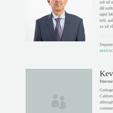
nơi xứ 
đất nước
nghệ Mô
tuổi, qu
xa xứ v
Departm
MANA
Kev
Director
Garbage 
Californ
although
communit