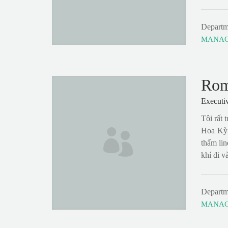
Departm
MANA
Rom
Executi
Tôi rất
Hoa Kỳ,
thấm lin
khí đi v
Departm
MANA