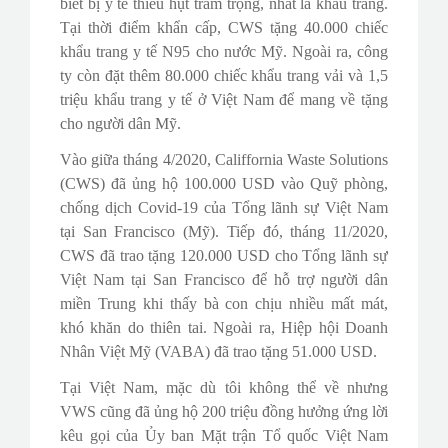
biết bị y tế thiếu hụt trầm trọng, nhất là khẩu trang.
Tại thời điểm khẩn cấp, CWS tặng 40.000 chiếc
khẩu trang y tế N95 cho nước Mỹ. Ngoài ra, công
ty còn đặt thêm 80.000 chiếc khẩu trang vải và 1,5
triệu khẩu trang y tế ở Việt Nam để mang về tặng
cho người dân Mỹ.
Vào giữa tháng 4/2020, Califfornia Waste Solutions
(CWS) đã ủng hộ 100.000 USD vào Quỹ phòng,
chống dịch Covid-19 của Tổng lãnh sự Việt Nam
tại San Francisco (Mỹ). Tiếp đó, tháng 11/2020,
CWS đã trao tặng 120.000 USD cho Tổng lãnh sự
Việt Nam tại San Francisco để hỗ trợ người dân
miền Trung khi thấy bà con chịu nhiều mất mát,
khó khăn do thiên tai. Ngoài ra, Hiệp hội Doanh
Nhân Việt Mỹ (VABA) đã trao tặng 51.000 USD.
Tại Việt Nam, mặc dù tôi không thể về nhưng
VWS cũng đã ủng hộ 200 triệu đồng hưởng ứng lời
kêu gọi của Ủy ban Mặt trận Tổ quốc Việt Nam