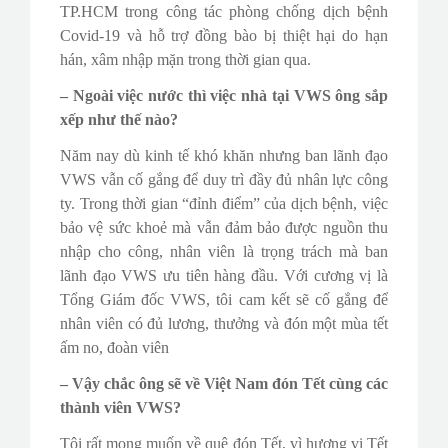
TP.HCM trong công tác phòng chống dịch bệnh
Covid-19 và hỗ trợ đồng bào bị thiệt hại do hạn
hán, xâm nhập mặn trong thời gian qua.
– Ngoài việc nước thì việc nhà tại VWS ông sắp
xếp như thế nào?
Năm nay dù kinh tế khó khăn nhưng ban lãnh đạo
VWS vẫn cố gắng để duy trì đầy đủ nhân lực công
ty. Trong thời gian “đỉnh điểm” của dịch bệnh, việc
bảo vệ sức khoẻ mà vẫn đảm bảo được nguồn thu
nhập cho công, nhân viên là trọng trách mà ban
lãnh đạo VWS ưu tiên hàng đầu. Với cương vị là
Tổng Giám đốc VWS, tôi cam kết sẽ cố gắng để
nhân viên có đủ lương, thưởng và đón một mùa tết
ấm no, đoàn viên
– Vậy chắc ông sẽ về Việt Nam đón Tết cùng các
thành viên VWS?
Tôi rất mong muốn về quê đón Tết, vì hương vị Tết