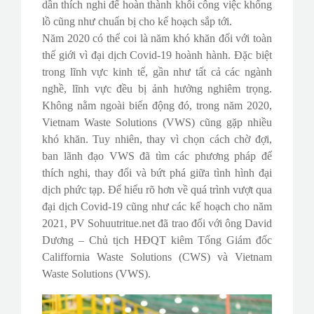
dần thích nghi để hoàn thành khối công việc khổng
lồ cũng như chuẩn bị cho kế hoạch sắp tới.
Năm 2020 có thể coi là năm khó khăn đối với toàn
thế giới vì đại dịch Covid-19 hoành hành. Đặc biệt
trong lĩnh vực kinh tế, gần như tất cả các ngành
nghề, lĩnh vực đều bị ảnh hưởng nghiêm trọng.
Không nằm ngoài biến động đó, trong năm 2020,
Vietnam Waste Solutions (VWS) cũng gặp nhiều
khó khăn. Tuy nhiên, thay vì chọn cách chờ đợi,
ban lãnh đạo VWS đã tìm các phương pháp để
thích nghi, thay đổi và bứt phá giữa tình hình đại
dịch phức tạp. Để hiểu rõ hơn về quá trình vượt qua
đại dịch Covid-19 cũng như các kế hoạch cho năm
2021, PV Sohuutritue.net đã trao đổi với ông David
Dương – Chủ tịch HĐQT kiêm Tổng Giám đốc
Califfornia Waste Solutions (CWS) và Vietnam
Waste Solutions (VWS).